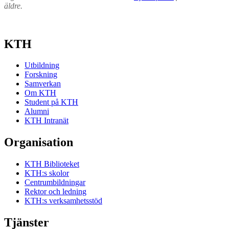
äldre.
KTH
Utbildning
Forskning
Samverkan
Om KTH
Student på KTH
Alumni
KTH Intranät
Organisation
KTH Biblioteket
KTH:s skolor
Centrumbildningar
Rektor och ledning
KTH:s verksamhetsstöd
Tjänster