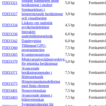
Senaste framstegen inom
FDD3321
5,0 hp
Forskarniv
beräkningar i molnet
Seminariekurs i
FDD3327
högpresterande beräkningar
3,0 hp
Forskarniv
och visualisering
Läskurs om statistisk
FDD3334
4,5 hp
Forskarniv
avvikelsedetektion
Interaktiv
FDD3336
6,0 hp
Forskarniv
underhållningsteknik
FDD3342
Databrytning
6,0 hp
Forskarniv
Tillämpad GPU-
FDD3360
7,5 hp
Forskarniv
programmering
FDD3365
Kvantprogramvara
7,5 hp
Forskarniv
Mjukvaruutvecklingsverktyg
FDD3370
5,0 hp
Forskarniv
för tekniska beräkningar
Avancerade
FDD3371
beräkningsmetoder i
7,5 hp
Forskarniv
flödesmekanik
Högprestandamodellering
FDD3375
7,5 hp
Forskarniv
med finita element
FDD3401
Neurovetenskap
7,5 hp
Forskarniv
Avancerade ämnen i
FDD3403
7,5 hp
Forskarniv
hjärnvetenskap
Systemnivåteorier för