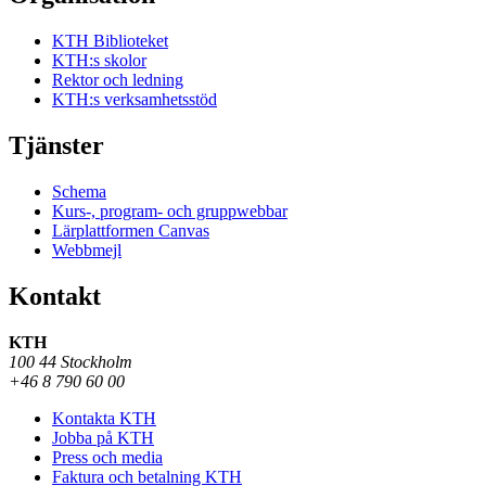
KTH Biblioteket
KTH:s skolor
Rektor och ledning
KTH:s verksamhetsstöd
Tjänster
Schema
Kurs-, program- och gruppwebbar
Lärplattformen Canvas
Webbmejl
Kontakt
KTH
100 44 Stockholm
+46 8 790 60 00
Kontakta KTH
Jobba på KTH
Press och media
Faktura och betalning KTH