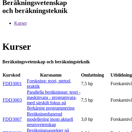
Beräkningsvetenskap
och beräkningsteknik
Kurser
Kurser
Beräkningsvetenskap och beräkningsteknik
Kurskod
Kursnamn
Omfattning
Utbildning
Forskning: teori, metod,
FDD3001
7,5 hp
Forskarniv
praktik
Parallella beräkningar: teori -
maskinvara - programvara,
FDD3003
7,5 hp
Forskarniv
med särskilt fokus på
flerkärnig programmering
Beräkningsbaserad
FDD3007
modellering inom aktuell
3,0 hp
Forskarniv
neurovetenskap
Beräkningsaspekter på