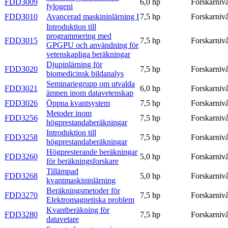
FDD3009
6,0 hp
Forskarniv
fylogeni
FDD3010
Avancerad maskininlärning I
7,5 hp
Forskarniv
Introduktion till
programmering med
FDD3015
7,5 hp
Forskarniv
GPGPU och användning för
vetenskapliga beräkningar
Djupinlärning för
FDD3020
7,5 hp
Forskarniv
biomedicinsk bildanalys
Seminariegrupp om utvalda
FDD3021
6,0 hp
Forskarniv
ämnen inom datavetenskap
FDD3026
Öppna kvantsystem
7,5 hp
Forskarniv
Metoder inom
FDD3256
7,5 hp
Forskarniv
högprestandaberäkningar
Introduktion till
FDD3258
7,5 hp
Forskarniv
högprestandaberäkningar
Högpresterande beräkningar
FDD3260
5,0 hp
Forskarniv
för beräkningsforskare
Tillämpad
FDD3268
5,0 hp
Forskarniv
kvantmaskininlärning
Beräkningsmetoder för
FDD3270
7,5 hp
Forskarniv
Elektromagnetiska problem
Kvantberäkning för
FDD3280
7,5 hp
Forskarniv
datavetare