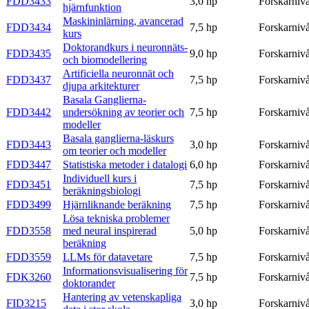
FDD3433
3,0 hp
Forskarniv
hjärnfunktion
Maskininlärning, avancerad
FDD3434
7,5 hp
Forskarniv
kurs
Doktorandkurs i neuronnäts-
FDD3435
9,0 hp
Forskarniv
och biomodellering
Artificiella neuronnät och
FDD3437
7,5 hp
Forskarniv
djupa arkitekturer
Basala Ganglierna-
FDD3442
undersökning av teorier och
7,5 hp
Forskarniv
modeller
Basala ganglierna-läskurs
FDD3443
3,0 hp
Forskarniv
om teorier och modeller
FDD3447
Statistiska metoder i datalogi
6,0 hp
Forskarniv
Individuell kurs i
FDD3451
7,5 hp
Forskarniv
beräkningsbiologi
FDD3499
Hjärnliknande beräkning
7,5 hp
Forskarniv
Lösa tekniska problemer
FDD3558
med neural inspirerad
5,0 hp
Forskarniv
beräkning
FDD3559
LLMs för datavetare
7,5 hp
Forskarniv
Informationsvisualisering för
FDK3260
7,5 hp
Forskarniv
doktorander
Hantering av vetenskapliga
FID3215
3,0 hp
Forskarniv