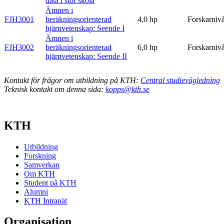
data i stor skola
Ämnen i
FJH3001
beräkningsorienterad
4,0 hp
Forskarniv
hjärnvetenskap: Seende I
Ämnen i
FJH3002
beräkningsorienterad
6,0 hp
Forskarniv
hjärnvetenskap: Seende II
Kontakt för frågor om utbildning på KTH:
Central studievägledning
Teknisk kontakt om denna sida:
kopps@kth.se
KTH
Utbildning
Forskning
Samverkan
Om KTH
Student på KTH
Alumni
KTH Intranät
Organisation