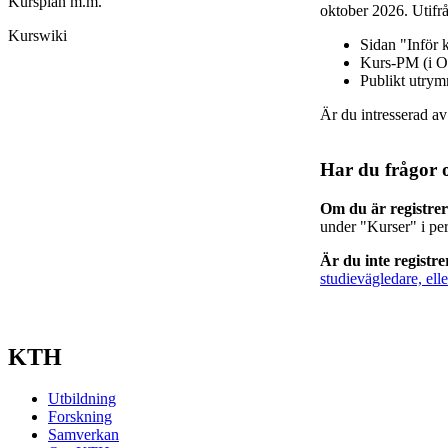
Kursplan m.m.
oktober 2026. Utifrå
Kurswiki
Sidan "Inför 
Kurs-PM (i O
Publikt utry
Är du intresserad a
Har du frågor 
Om du är registre
under "Kurser" i pe
Är du inte registr
studievägledare, elle
KTH
Utbildning
Forskning
Samverkan