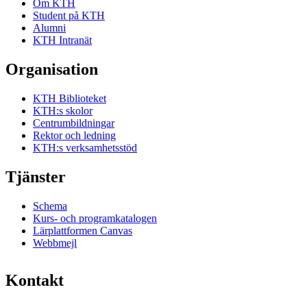
Om KTH
Student på KTH
Alumni
KTH Intranät
Organisation
KTH Biblioteket
KTH:s skolor
Centrumbildningar
Rektor och ledning
KTH:s verksamhetsstöd
Tjänster
Schema
Kurs- och programkatalogen
Lärplattformen Canvas
Webbmejl
Kontakt