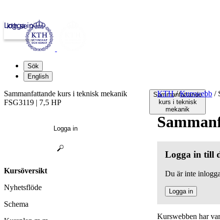
Logga in
kth.se
Sök
English
Sammanfattande kurs i teknisk mekanik
KTH
/
Kurswebb
/
S
Sammanfattande
FSG3119 | 7,5 HP
kurs i teknisk
mekanik
Sammanfa
Logga in
Logga in till
Kursöversikt
Du är inte inlogga
Nyhetsflöde
Logga in
Schema
Kurswebben har varit