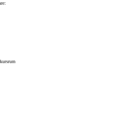
are:
t kursrum