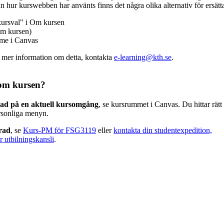
n hur kurswebben har använts finns det några olika alternativ för ersätt
kursval" i Om kursen
m kursen)
mme i Canvas
v mer information om detta, kontakta
e-learning@kth.se
.
om kursen?
rad på en aktuell kursomgång
, se kursrummet i Canvas. Du hittar rät
rsonliga menyn.
erad
, se
Kurs-PM för FSG3119
eller
kontakta din studentexpedition,
r utbilningskansli
.