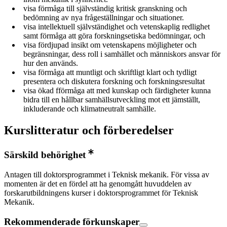
visa förmåga till självständig kritisk granskning och
bedömning av nya frågeställningar och situationer.
visa intellektuell självständighet och vetenskaplig redlighet
samt förmåga att göra forskningsetiska bedömningar, och
visa fördjupad insikt om vetenskapens möjligheter och
begränsningar, dess roll i samhället och människors ansvar för
hur den används.
visa förmåga att muntligt och skriftligt klart och tydligt
presentera och diskutera forskning och forskningsresultat
visa ökad fförmåga att med kunskap och färdigheter kunna
bidra till en hållbar samhällsutveckling mot ett jämställt,
inkluderande och klimatneutralt samhälle.
Kurslitteratur och förberedelser
Särskild behörighet
Antagen till doktorsprogrammet i Teknisk mekanik. För vissa av
momenten är det en fördel att ha genomgått huvuddelen av
forskarutbildningens kurser i doktorsprogrammet för Teknisk
Mekanik.
Rekommenderade förkunskaper