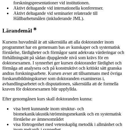
forskningspresentationer vid institutionen.
Aktivt deltagande vid internationella konferenser.
Aktivt deltagande vid seminarier relaterade till
Hållbarhetsmålen (inkluderande JML).
Lärandemål
Kursens huvudmål är att säkerställa att alla doktorander inom
programmet har en gemensam bas av kunskaper och systematisk
förståelse, färdigheter och förmågor samt adekvata värderingar och
förhållningsätt på sådan djupgående nivå som krävs för en
doktorsexamen. I synnerhet ger kursen doktorander färdighet och
förmåga att analysera och på konstruktivt och kritiskt sätt granska
andras forskningsarbete. Kursen avser att tillsammans med övriga
forskarutbildningskurser som doktoranden examineras i,
avhandlingsarbetet och disputationen, säkerställa att de formella
kraven för doktorsexamen blir uppfyllda.
Efter genomgånen kurs skall doktoranden kunna:
visa brett kunnande inom struktur- och
biomekanik/akustik/strömningsmekanik och en systematisk
förståelse av ämnesområdet
visa förtrogenhet med vetenskaplig metodik i allmänhet och
inom mekanik i synnerhet.