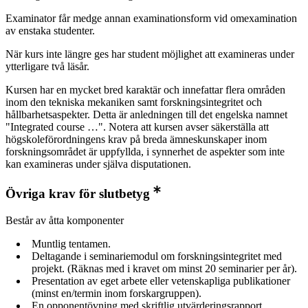
Examinator får medge annan examinationsform vid omexamination
av enstaka studenter.
När kurs inte längre ges har student möjlighet att examineras under
ytterligare två läsår.
Kursen har en mycket bred karaktär och innefattar flera områden
inom den tekniska mekaniken samt forskningsintegritet och
hållbarhetsaspekter. Detta är anledningen till det engelska namnet
"Integrated course …". Notera att kursen avser säkerställa att
högskoleförordningens krav på breda ämneskunskaper inom
forskningsområdet är uppfyllda, i synnerhet de aspekter som inte
kan examineras under själva disputationen.
Övriga krav för slutbetyg
Består av åtta komponenter
Muntlig tentamen.
Deltagande i seminariemodul om forskningsintegritet med
projekt. (Räknas med i kravet om minst 20 seminarier per år).
Presentation av eget arbete eller vetenskapliga publikationer
(minst en/termin inom forskargruppen).
En opponentövning med skriftlig utvärderingsrapport.