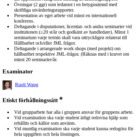
Övningar (2 ggr) som ledamot i en betygsnämnd med
skriftliga utvärderingsrapporter.
Presentation av eget arbete vid minst en internationell
konferens.
Deltagande i disputationer, licentiat- och andra seminarier vid
institutionen (≥20 st/år och godkänt av handledare). Minst 1
seminarium varje termin skall vara uttryckligen relaterat till
Hållbarhet och/eller JML frågor.
Deltagande i arrangerade work shops (med projekt) om
hållbarthet respektive JML-frågor. (Räknas med i kravet om
minst 20 seminarier/år.
Examinator
Ruoli Wang
Etiskt förhållningssätt
Vid grupparbete har alla i gruppen ansvar för gruppens arbete.
Vid examination ska varje student ärligt redovisa hjälp som
erhållits och källor som använts.
Vid muntlig examination ska varje student kunna redogöra för
hela uppgiften och hela lösningen.