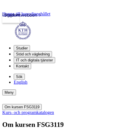
Hoppa till huvudinnehållet
Logga in
Studentwebben
Studier
Stöd och vägledning
IT och digitala tjänster
Kontakt
Sök
English
Meny
Om kursen FSG3119
Kurs- och programkatalogen
Om kursen FSG3119