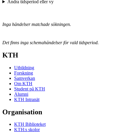
Ändra tidsperiod eller vy
Inga händelser matchade sökningen.
Det finns inga schemahändelser för vald tidsperiod.
KTH
Utbildning
Forskning
Samverkan
Om KTH
Student på KTH
Alumni
KTH Intranät
Organisation
KTH Biblioteket
KTH:s skolor