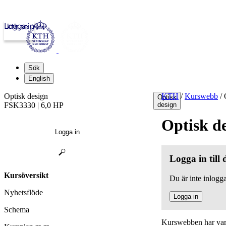
Logga in
kth.se
Sök
English
Optisk design
KTH
/
Kurswebb
/
O
Optisk
FSK3330 | 6,0 HP
design
Optisk d
Logga in
Logga in till
Kursöversikt
Du är inte inlogga
Nyhetsflöde
Logga in
Schema
Kurswebben har varit