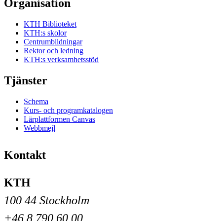
Organisation
KTH Biblioteket
KTH:s skolor
Centrumbildningar
Rektor och ledning
KTH:s verksamhetsstöd
Tjänster
Schema
Kurs- och programkatalogen
Lärplattformen Canvas
Webbmejl
Kontakt
KTH
100 44 Stockholm
+46 8 790 60 00