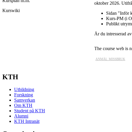
Kursplan m.m.
oktober 2026. Utifrå
Kurswiki
Sidan "Inför 
Kurs-PM (i O
Publikt utry
Är du intresserad a
The course web is no
anmäl missbruk
KTH
Utbildning
Forskning
Samverkan
Om KTH
Student på KTH
Alumni
KTH Intranät