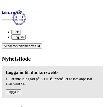
Logga in
kth.se
Sök
English
Skademekanismer av fukt
Nyhetsflöde
Logga in till din kurswebb
Du är inte inloggad på KTH så innehållet är inte anpassat
efter dina val.
Logga in