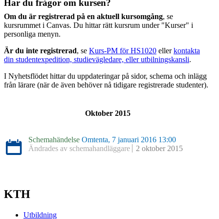
Har du frågor om kursen?
Om du är registrerad på en aktuell kursomgång
, se
kursrummet i Canvas. Du hittar rätt kursrum under "Kurser" i
personliga menyn.
Är du inte registrerad
, se
Kurs-PM för HS1020
eller
kontakta
din studentexpedition, studievägledare, eller utbilningskansli
.
I Nyhetsflödet hittar du uppdateringar på sidor, schema och inlägg
från lärare (när de även behöver nå tidigare registrerade studenter).
Oktober 2015
Schemahändelse
Omtenta, 7 januari 2016 13:00
Ändrades av schemahandläggare
2 oktober 2015
KTH
Utbildning