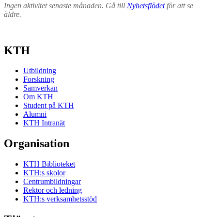
Ingen aktivitet senaste månaden. Gå till
Nyhetsflödet
för att se
äldre.
KTH
Utbildning
Forskning
Samverkan
Om KTH
Student på KTH
Alumni
KTH Intranät
Organisation
KTH Biblioteket
KTH:s skolor
Centrumbildningar
Rektor och ledning
KTH:s verksamhetsstöd