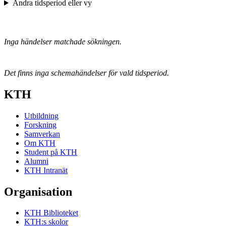
Ändra tidsperiod eller vy
Inga händelser matchade sökningen.
Det finns inga schemahändelser för vald tidsperiod.
KTH
Utbildning
Forskning
Samverkan
Om KTH
Student på KTH
Alumni
KTH Intranät
Organisation
KTH Biblioteket
KTH:s skolor