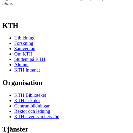
äldre.
KTH
Utbildning
Forskning
Samverkan
Om KTH
Student på KTH
Alumni
KTH Intranät
Organisation
KTH Biblioteket
KTH:s skolor
Centrumbildningar
Rektor och ledning
KTH:s verksamhetsstöd
Tjänster