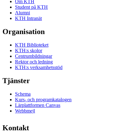
Om KTH
Student på KTH
Alumni
KTH Intranät
Organisation
KTH Biblioteket
KTH:s skolor
Centrumbildningar
Rektor och ledning
KTH:s verksamhetsstöd
Tjänster
Schema
Kurs- och programkatalogen
Lärplattformen Canvas
Webbmejl
Kontakt