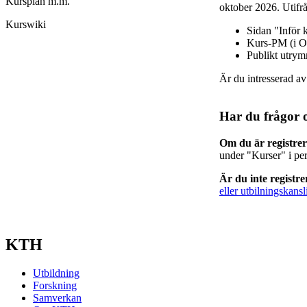
Kursplan m.m.
oktober 2026. Utifrå
Kurswiki
Sidan "Inför 
Kurs-PM (i O
Publikt utry
Är du intresserad a
Har du frågor 
Om du är registre
under "Kurser" i pe
Är du inte registr
eller utbilningskansl
KTH
Utbildning
Forskning
Samverkan