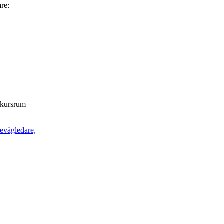
are:
t kursrum
ievägledare,