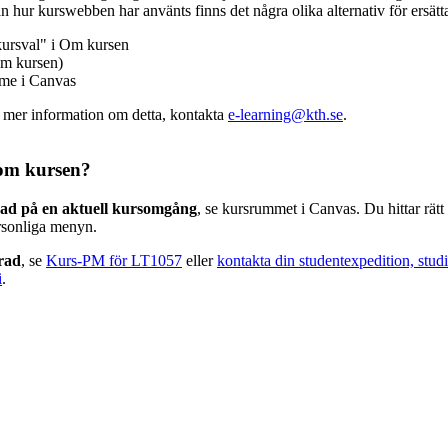
n hur kurswebben har använts finns det några olika alternativ för ersätt
kursval" i Om kursen
m kursen)
mme i Canvas
v mer information om detta, kontakta
e-learning@kth.se
.
om kursen?
rad på en aktuell kursomgång
, se kursrummet i Canvas. Du hittar rät
rsonliga menyn.
erad
, se
Kurs-PM för LT1057
eller
kontakta din studentexpedition, stud
i
.