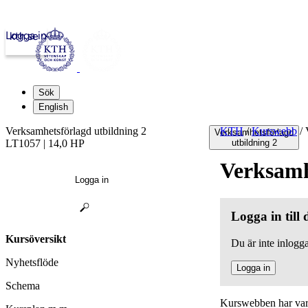
Logga in
kth.se
Sök
English
Verksamhetsförlagd utbildning 2
KTH
/
Kurswebb
/
V
Verksamhetsförlagd
LT1057 | 14,0 HP
utbildning 2
Verksamh
Logga in
Logga in till
Kursöversikt
Du är inte inlogga
Nyhetsflöde
Logga in
Schema
Kurswebben har varit