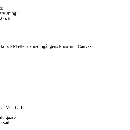
r,
rvisning i
52 och
ns kurs-PM eller i kursomgångens kursrum i Canvas.
ala: VG, G, U
ndläggare
passad