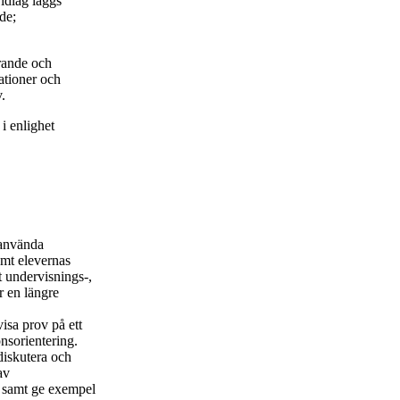
idlag läggs
de;
rande och
ationer och
.
i enlighet
 använda
amt elevernas
t undervisnings-,
 en längre
isa prov på ett
onsorientering.
diskutera och
av
t samt ge exempel