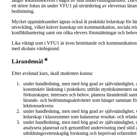
längre lektionssekvens i något av sina undervisningsämnen. Därv
ett större fokus än under VFU1 på utvärdering av elevernas läran
bedömning.
Mycket uppmärksamhet ägnas också åt praktiskt ledarskap för lä
utveckling, vilket kräver kunskap om kommunikation, sociala rel
konflikthantering samt om olika elevers förutsättningar och behov
Lika viktigt som i VFU1 är även bemötande och kommunikation 
med skolans värdegrund.
Lärandemål
Efter avslutad kurs, skall studenten kunna:
under handledning, men med hög grad av självständighet,
konstruktiv länkning i praktiken; utifrån styrdokumenten s
förkunskaper, intressen och behov, planera lärandemål sam
lärande- och bedömningsaktiviteter som hänger samman för
lektionssekvens
under handledning, men med hög grad av självständighet, v
ledarskap i klassrummet som balanserar resultat- och relati
under handledning, men med hög grad av självständighet, 
analysera planerad och genomförd undervisning med stöd 
utbildningsvetenskaplig forskning och beprövad erfarenhe