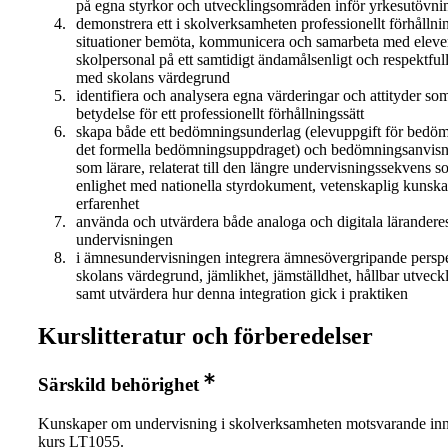
på egna styrkor och utvecklingsområden inför yrkesutövni
demonstrera ett i skolverksamheten professionellt förhållning
situationer bemöta, kommunicera och samarbeta med eleve
skolpersonal på ett samtidigt ändamålsenligt och respektfullt
med skolans värdegrund
identifiera och analysera egna värderingar och attityder so
betydelse för ett professionellt förhållningssätt
skapa både ett bedömningsunderlag (elevuppgift för bedöm
det formella bedömningsuppdraget) och bedömningsanvisning
som lärare, relaterat till den längre undervisningssekvens 
enlighet med nationella styrdokument, vetenskaplig kunsk
erfarenhet
använda och utvärdera både analoga och digitala läranderes
undervisningen
i ämnesundervisningen integrera ämnesövergripande persp
skolans värdegrund, jämlikhet, jämställdhet, hållbar utveckl
samt utvärdera hur denna integration gick i praktiken
Kurslitteratur och förberedelser
Särskild behörighet
Kunskaper om undervisning i skolverksamheten motsvarande inne
kurs LT1055.