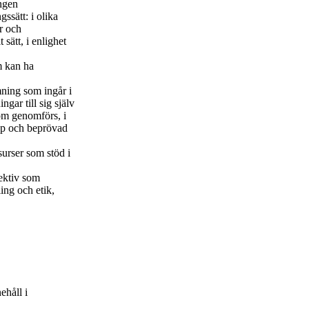
ngen
ssätt: i olika
r och
 sätt, i enlighet
m kan ha
ning som ingår i
ar till sig själv
som genomförs, i
ap och beprövad
urser som stöd i
ektiv som
ing och etik,
håll i