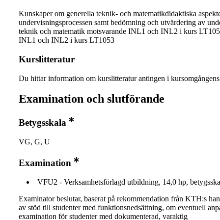
Kunskaper om generella teknik- och matematikdidaktiska aspekte
undervisningsprocessen samt bedömning och utvärdering av unde
teknik och matematik motsvarande INL1 och INL2 i kurs LT10
INL1 och INL2 i kurs LT1053
Kurslitteratur
Du hittar information om kurslitteratur antingen i kursomgånge
Examination och slutförande
Betygsskala
VG, G, U
Examination
VFU2 - Verksamhetsförlagd utbildning, 14,0 hp, betygssk
Examinator beslutar, baserat på rekommendation från KTH:s ha
av stöd till studenter med funktionsnedsättning, om eventuell an
examination för studenter med dokumenterad, varaktig