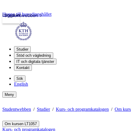
Hoppa till huvudinnehållet
Logga in
Studentwebben
Studier
Stöd och vägledning
IT och digitala tjänster
Kontakt
Sök
English
Meny
Studentwebben
Studier
Kurs- och programkatalogen
Om kurs
Om kursen LT1057
Kurs- och programkatalogen