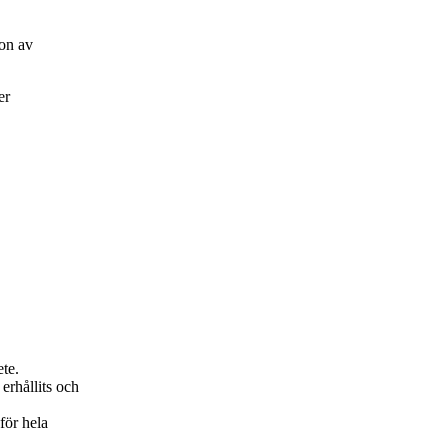
on av
er
ete.
erhållits och
för hela