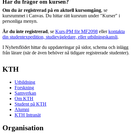
Har du frågor om kursen?
Om du är registrerad på en aktuell kursomgång
, se
kursrummet i Canvas. Du hittar rätt kursrum under "Kurser" i
personliga menyn.
Är du inte registrerad
, se
Kurs-PM för MF2098
eller
kontakta
din studentexpedition, studievägledare, eller utbilningskansli
.
I Nyhetsflödet hittar du uppdateringar på sidor, schema och inlägg
från lärare (när de även behöver nå tidigare registrerade studenter).
KTH
Utbildning
Forskning
Samverkan
Om KTH
Student på KTH
Alumni
KTH Intranät
Organisation