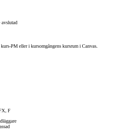
 avslutad
ns kurs-PM eller i kursomgångens kursrum i Canvas.
 FX, F
ndläggare
passad