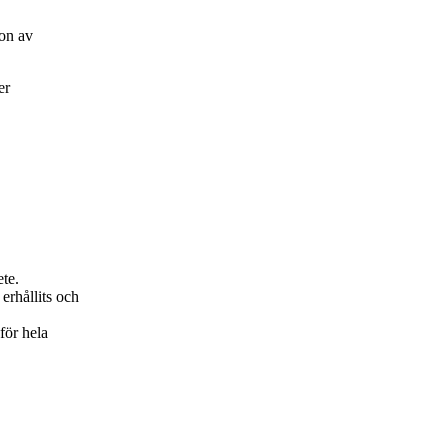
on av
er
ete.
erhållits och
för hela