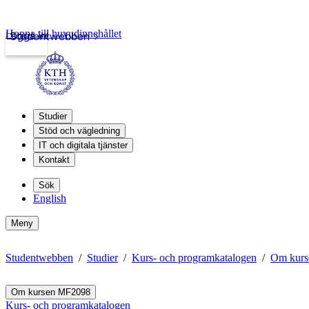
Hoppa till huvudinnehållet
Logga in
Studentwebben
Studier
Stöd och vägledning
IT och digitala tjänster
Kontakt
Sök
English
Meny
Studentwebben
Studier
Kurs- och programkatalogen
Om kur
Om kursen MF2098
Kurs- och programkatalogen