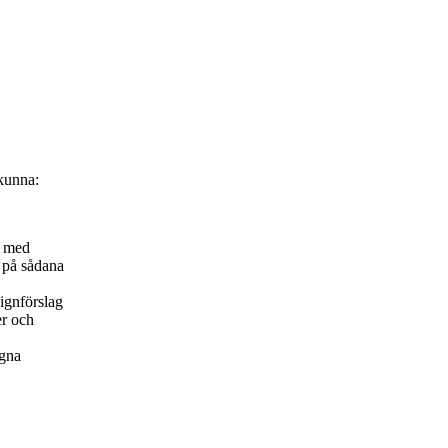
kunna:
ö med
r på sådana
ignförslag
er och
egna