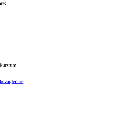
are:
t kursrum
dievägledare,