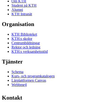
Om KTH
Student på KTH
Alumni
KTH Intranät
Organisation
KTH Biblioteket
KTH:s skolor
Centrumbildningar
Rektor och ledning
KTH:s verksamhetsstöd
Tjänster
Schema
Kurs- och programkatalogen
Lärplattformen Canvas
Webbmejl
Kontakt