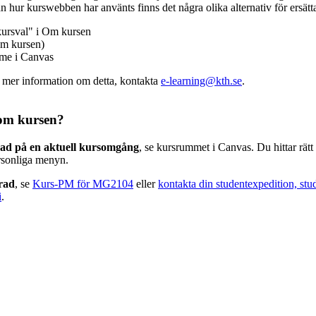
n hur kurswebben har använts finns det några olika alternativ för ersätt
kursval" i Om kursen
m kursen)
mme i Canvas
v mer information om detta, kontakta
e-learning@kth.se
.
om kursen?
rad på en aktuell kursomgång
, se kursrummet i Canvas. Du hittar rät
rsonliga menyn.
erad
, se
Kurs-PM för MG2104
eller
kontakta din studentexpedition, stu
i
.