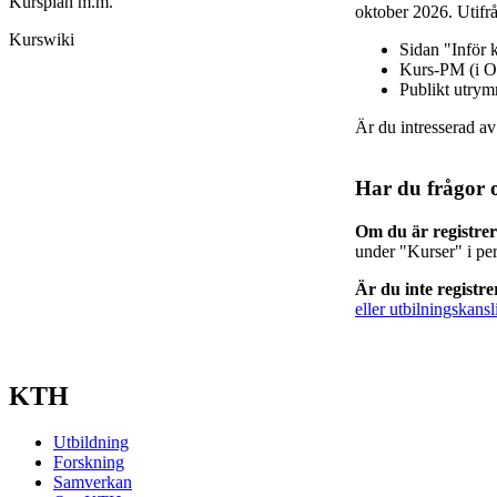
Kursplan m.m.
oktober 2026. Utifrå
Kurswiki
Sidan "Inför 
Kurs-PM (i O
Publikt utry
Är du intresserad a
Har du frågor 
Om du är registre
under "Kurser" i pe
Är du inte registr
eller utbilningskansl
KTH
Utbildning
Forskning
Samverkan