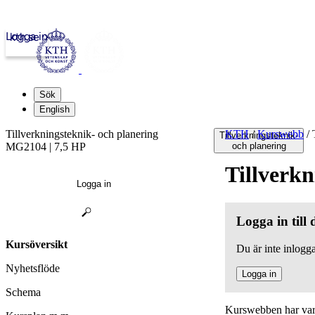
Logga in
kth.se
Sök
English
Tillverkningsteknik- och planering
KTH
/
Kurswebb
/
T
Tillverkningsteknik-
MG2104 | 7,5 HP
och planering
Tillverkn
Logga in
Logga in till
Kursöversikt
Du är inte inlogga
Nyhetsflöde
Logga in
Schema
Kurswebben har varit