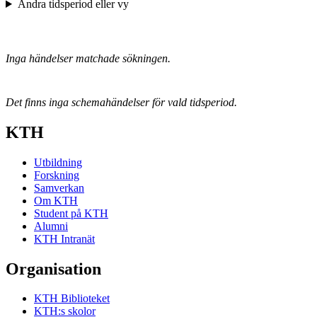
Ändra tidsperiod eller vy
Inga händelser matchade sökningen.
Det finns inga schemahändelser för vald tidsperiod.
KTH
Utbildning
Forskning
Samverkan
Om KTH
Student på KTH
Alumni
KTH Intranät
Organisation
KTH Biblioteket
KTH:s skolor