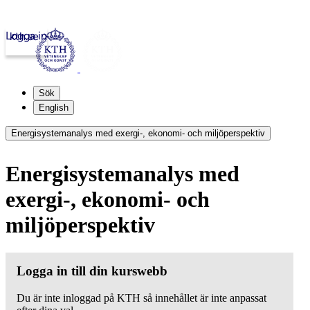
Logga in
kth.se
Sök
English
Energisystemanalys med exergi-, ekonomi- och miljöperspektiv
Energisystemanalys med
exergi-, ekonomi- och
miljöperspektiv
Logga in till din kurswebb
Du är inte inloggad på KTH så innehållet är inte anpassat