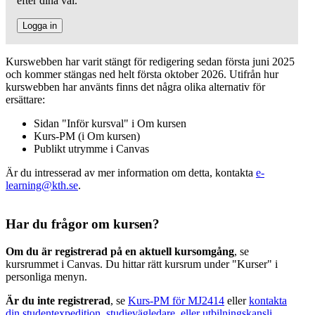
efter dina val.
Logga in
Kurswebben har varit stängt för redigering sedan första juni 2025
och kommer stängas ned helt första oktober 2026. Utifrån hur
kurswebben har använts finns det några olika alternativ för
ersättare:
Sidan "Inför kursval" i Om kursen
Kurs-PM (i Om kursen)
Publikt utrymme i Canvas
Är du intresserad av mer information om detta, kontakta
e-
learning@kth.se
.
Har du frågor om kursen?
Om du är registrerad på en aktuell kursomgång
, se
kursrummet i Canvas. Du hittar rätt kursrum under "Kurser" i
personliga menyn.
Är du inte registrerad
, se
Kurs-PM för MJ2414
eller
kontakta
din studentexpedition, studievägledare, eller utbilningskansli
.