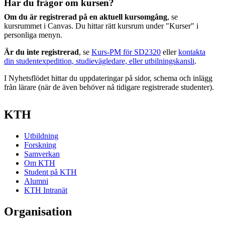
Har du frågor om kursen?
Om du är registrerad på en aktuell kursomgång
, se
kursrummet i Canvas. Du hittar rätt kursrum under "Kurser" i
personliga menyn.
Är du inte registrerad
, se
Kurs-PM för SD2320
eller
kontakta
din studentexpedition, studievägledare, eller utbilningskansli
.
I Nyhetsflödet hittar du uppdateringar på sidor, schema och inlägg
från lärare (när de även behöver nå tidigare registrerade studenter).
KTH
Utbildning
Forskning
Samverkan
Om KTH
Student på KTH
Alumni
KTH Intranät
Organisation