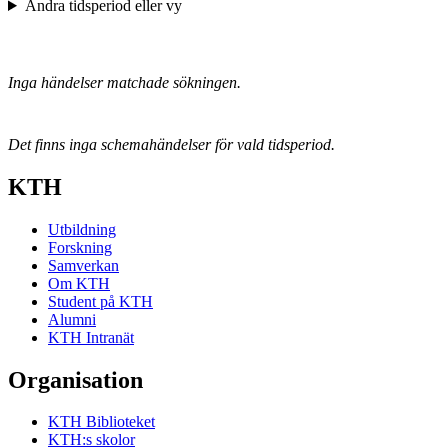
Ändra tidsperiod eller vy
Inga händelser matchade sökningen.
Det finns inga schemahändelser för vald tidsperiod.
KTH
Utbildning
Forskning
Samverkan
Om KTH
Student på KTH
Alumni
KTH Intranät
Organisation
KTH Biblioteket
KTH:s skolor