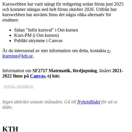
Kurswebben har varit stängt för redigering sedan första juni 2025
och kommer stängas ned helt första oktober 2026. Utifrån hur
kurswebben har använts finns det några olika alternativ för
ersättare:
Sidan "Inför kursval" i Om kursen
Kurs-PM (i Om kursen)
Publikt utrymme i Canvas
Är du intresserad av mer information om detta, kontakta
e-
learning@kth.se
.
Information om
SF2717 Matematik, fördjupning
, läsåret
2021-
2022 finns på
Canvas
, ej här.
anmäl missbruk
Ingen aktivitet senaste månaden. Gå till
Nyhetsflödet
för att se
äldre.
KTH