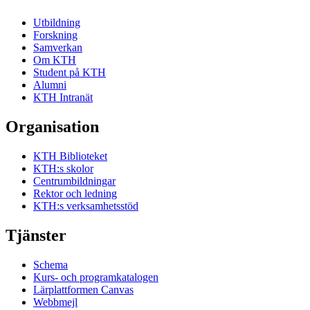
Utbildning
Forskning
Samverkan
Om KTH
Student på KTH
Alumni
KTH Intranät
Organisation
KTH Biblioteket
KTH:s skolor
Centrumbildningar
Rektor och ledning
KTH:s verksamhetsstöd
Tjänster
Schema
Kurs- och programkatalogen
Lärplattformen Canvas
Webbmejl