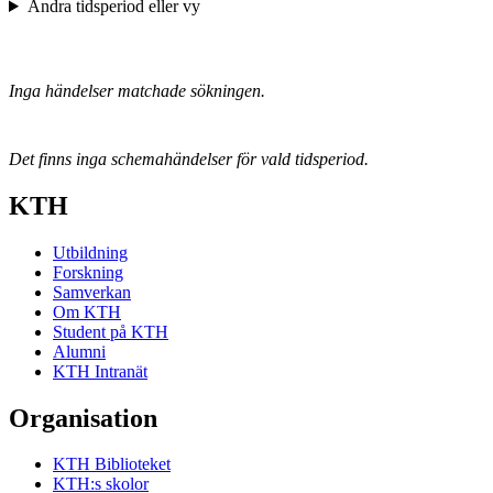
Ändra tidsperiod eller vy
Inga händelser matchade sökningen.
Det finns inga schemahändelser för vald tidsperiod.
KTH
Utbildning
Forskning
Samverkan
Om KTH
Student på KTH
Alumni
KTH Intranät
Organisation
KTH Biblioteket
KTH:s skolor