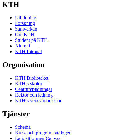
KTH
Utbildning
Forskning
Samverkan
Om KTH
Student på KTH
Alumni
KTH Intranät
Organisation
KTH Biblioteket
KTH:s skolor
Centrumbildningar
Rektor och ledning
KTH:s verksamhetsstöd
Tjänster
Schema
Kurs- och programkatalogen
Lärplattformen Canvas