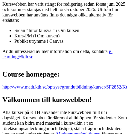
Kurswebben har varit stängt för redigering sedan första juni 2025
och kommer stängas ned helt första oktober 2026. Utifrån hur
kurswebben har använts finns det några olika alternativ för
ersättare:
Sidan "Inför kursval" i Om kursen
Kurs-PM (i Om kursen)
Publikt utrymme i Canvas
Är du intresserad av mer information om detta, kontakta
e-
learning@kth.se
.
Course homepage:
http://www.math.kth.se/optsyst/grundutbildning/kurser/SF2852/Kur
Välkommen till kurswebben!
Alla kurser på KTH använder inte kurswebben fullt ut i
dagsläget. Kurswebben är däremot alltid öppen för studenter. Som
student kan bidra med material i kurswikin ( t ex
föreläsningsanteckningar och lästips), ställa frågor och diskutera
kursen med andra studenter.
Modereringsfunktionen
fångar upp