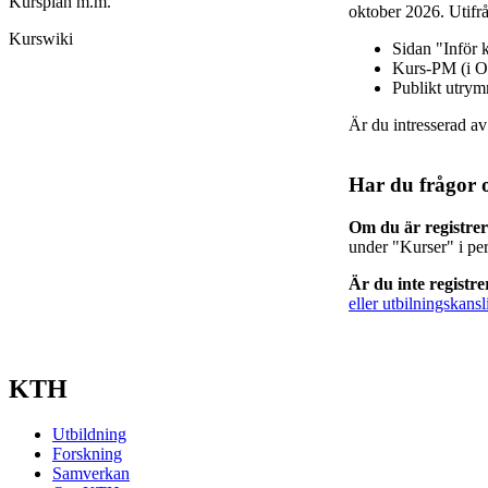
Kursplan m.m.
oktober 2026. Utifrå
Kurswiki
Sidan "Inför 
Kurs-PM (i O
Publikt utry
Är du intresserad a
Har du frågor 
Om du är registre
under "Kurser" i pe
Är du inte registr
eller utbilningskansl
KTH
Utbildning
Forskning
Samverkan