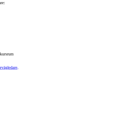
are:
t kursrum
ievägledare,