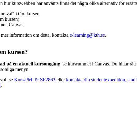
n hur kurswebben har använts finns det några olika alternativ för ersätt
kursval" i Om kursen
m kursen)
mme i Canvas
v mer information om detta, kontakta
e-learning@kth.se
.
om kursen?
rad på en aktuell kursomgång
, se kursrummet i Canvas. Du hittar rät
rsonliga menyn.
erad
, se
Kurs-PM för SF2863
eller
kontakta din studentexpedition, stud
i
.