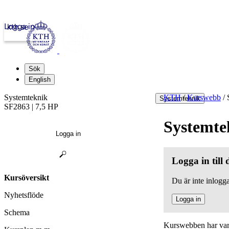
Logga in
kth.se
Sök
English
Systemteknik
KTH
/
Kurswebb
/
S
Systemteknik
SF2863 | 7,5 HP
Systemte
Logga in
Logga in till
Kursöversikt
Du är inte inlogga
Nyhetsflöde
Logga in
Schema
Kurswebben har varit