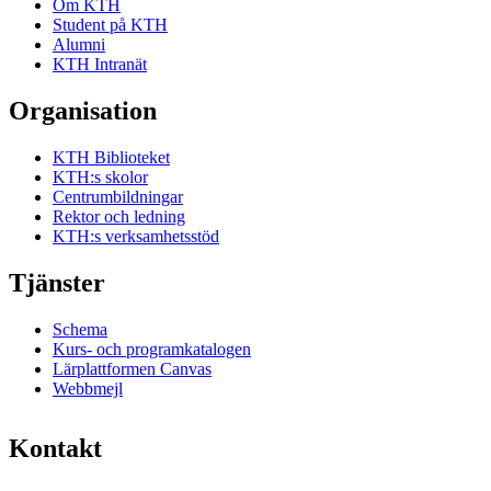
Om KTH
Student på KTH
Alumni
KTH Intranät
Organisation
KTH Biblioteket
KTH:s skolor
Centrumbildningar
Rektor och ledning
KTH:s verksamhetsstöd
Tjänster
Schema
Kurs- och programkatalogen
Lärplattformen Canvas
Webbmejl
Kontakt