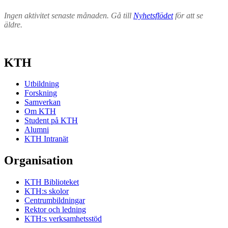
Ingen aktivitet senaste månaden. Gå till
Nyhetsflödet
för att se
äldre.
KTH
Utbildning
Forskning
Samverkan
Om KTH
Student på KTH
Alumni
KTH Intranät
Organisation
KTH Biblioteket
KTH:s skolor
Centrumbildningar
Rektor och ledning
KTH:s verksamhetsstöd