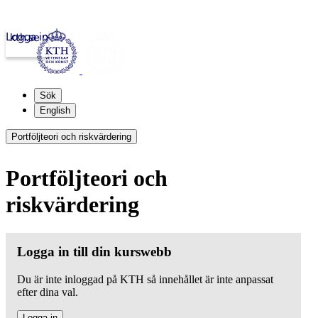
Logga in
kth.se
Sök
English
Portföljteori och riskvärdering
Portföljteori och
riskvärdering
Logga in till din kurswebb
Du är inte inloggad på KTH så innehållet är inte anpassat
efter dina val.
Logga in