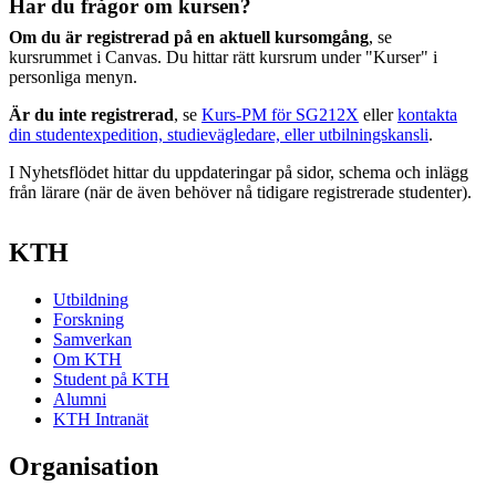
Har du frågor om kursen?
Om du är registrerad på en aktuell kursomgång
, se
kursrummet i Canvas. Du hittar rätt kursrum under "Kurser" i
personliga menyn.
Är du inte registrerad
, se
Kurs-PM för SG212X
eller
kontakta
din studentexpedition, studievägledare, eller utbilningskansli
.
I Nyhetsflödet hittar du uppdateringar på sidor, schema och inlägg
från lärare (när de även behöver nå tidigare registrerade studenter).
KTH
Utbildning
Forskning
Samverkan
Om KTH
Student på KTH
Alumni
KTH Intranät
Organisation