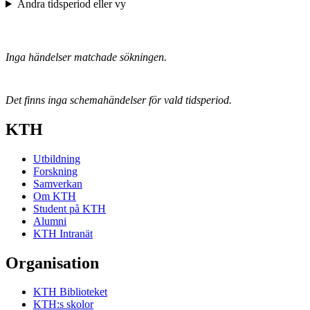
Ändra tidsperiod eller vy
Inga händelser matchade sökningen.
Det finns inga schemahändelser för vald tidsperiod.
KTH
Utbildning
Forskning
Samverkan
Om KTH
Student på KTH
Alumni
KTH Intranät
Organisation
KTH Biblioteket
KTH:s skolor