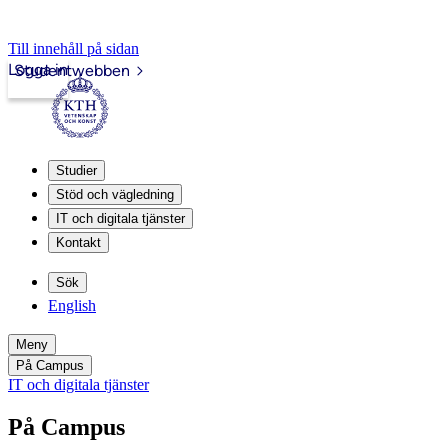
Till innehåll på sidan
Logga in
Studentwebben
Studier
Stöd och vägledning
IT och digitala tjänster
Kontakt
Sök
English
Meny
På Campus
IT och digitala tjänster
På Campus