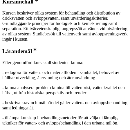
Kursinnehåll
Kursen beskriver olika system för behandling och distribution av
dricksvatten och avloppsvatten, samt utvärderingskriterier.
Grundläggande principer för biologisk och kemisk rening samt
separation. Ett tvärvetenskapligt angrepssätt används vid utvärdering
av olika system. Studiebesök till vattenverk samt avloppsreningsverk
ingår i kursen.
Lärandemål
Efter genomförd kurs skall studenten kunna:
- redogöra för vatten- och materialflöden i samhället, behovet av
hållbar utveckling, återvinning och återanvändning.
- kunna analysera problem knutna till vattenbrist, vattenkvalitet och
hälsa, utifrån historiska perspektiv och trender.
- beskriva krav och mål när det gäller vatten- och avloppsbehandling
samt ledningsnät.
- tillämpa kunskap i behandlingsmetoder för att välja ut lämpliga
tekniker för vatten- och avloppsbehandling i den urbana miljön.