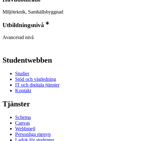
Miljöteknik, Samhällsbyggnad
Utbildningsnivå
Avancerad nivå
Studentwebben
Studier
Stöd och vägledning
IT och digitala tjänster
Kontakt
Tjänster
Schema
Canvas
Webbmejl
Personliga menyn
Ladok för studenter