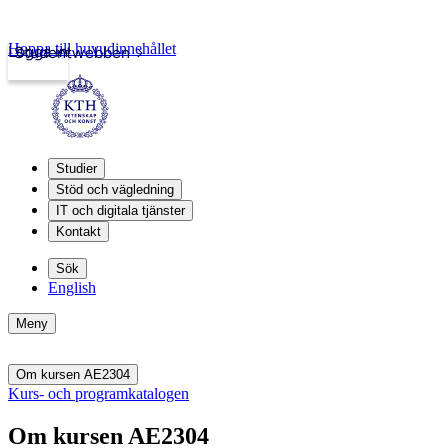
Hoppa till huvudinnehållet
Logga in
Studentwebben
Studier
Stöd och vägledning
IT och digitala tjänster
Kontakt
Sök
English
Meny
Om kursen AE2304
Kurs- och programkatalogen
Om kursen AE2304