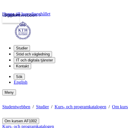
Hoppa till huvudinnehållet
Logga in
Studentwebben
Studier
Stöd och vägledning
IT och digitala tjänster
Kontakt
Sök
English
Meny
Studentwebben
Studier
Kurs- och programkatalogen
Om kurs
Om kursen AF1002
Kurs- och programkatalogen