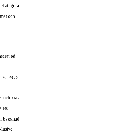
t att göra.
limat och
serat på
ns-, bygg-
er och krav
lets
en byggnad.
klusive