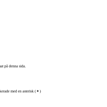
mat på denna sida.
erade med en asterisk
(
)