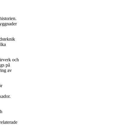
istorien.
 byggnader
dsteknik
olka
ärverk och
ggs på
ring av
ör
kador.
ch
relaterade