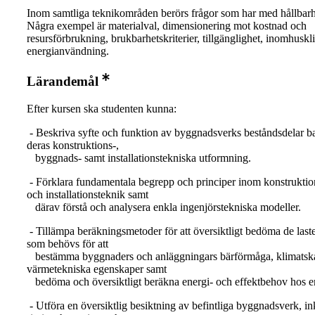
Inom samtliga teknikområden berörs frågor som har med hållbarhe
Några exempel är materialval, dimensionering mot kostnad och
resursförbrukning, brukbarhetskriterier, tillgänglighet, inomhusk
energianvändning.
Lärandemål
Efter kursen ska studenten kunna:
- Beskriva syfte och funktion av byggnadsverks beståndsdelar ba
deras konstruktions-,
byggnads- samt installationstekniska utformning.
- Förklara fundamentala begrepp och principer inom konstruktio
och installationsteknik samt
därav förstå och analysera enkla ingenjörstekniska modeller.
- Tillämpa beräkningsmetoder för att översiktligt bedöma de last
som behövs för att
bestämma byggnaders och anläggningars bärförmåga, klimatska
värmetekniska egenskaper samt
bedöma och översiktligt beräkna energi- och effektbehov hos 
- Utföra en översiktlig besiktning av befintliga byggnadsverk, in