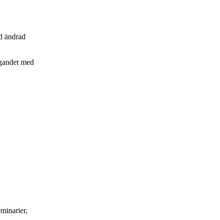
d ändrad
ggandet med
minarier,