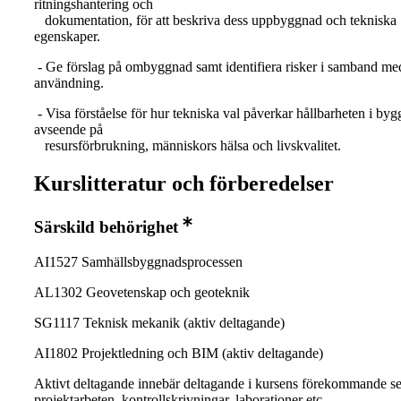
ritningshantering och
dokumentation, för att beskriva dess uppbyggnad och tekniska
egenskaper.
- Ge förslag på ombyggnad samt identifiera risker i samband me
användning.
- Visa förståelse för hur tekniska val påverkar hållbarheten i by
avseende på
resursförbrukning, människors hälsa och livskvalitet.
Kurslitteratur och förberedelser
Särskild behörighet
AI1527 Samhällsbyggnadsprocessen
AL1302 Geovetenskap och geoteknik
SG1117 Teknisk mekanik (aktiv deltagande)
AI1802 Projektledning och BIM (aktiv deltagande)
Aktivt deltagande innebär deltagande i kursens förekommande se
projektarbeten, kontrollskrivningar, laborationer etc.