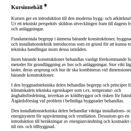
Kursinnehåll
Kursen ger en introduktion till den moderna bygg- och arkitekturh
Ur ett tekniskt perspektiv skildras utvecklingen fram till dagens
och anläggningar.
Fundamentala begrepp i ämnena bärande konstruktioner, byggna
och installationsteknik introduceras som en grund för att kunna t
tekniska handlingar inom dessa områden.
Inom bärande konstruktioner behandlas vanligt förekommande b
metoder för grundläggning av hus och anläggningar. Stor vikt lä
laster, deras ursprung och hur de ska kombineras vid dimensione
bärande konstruktioner.
I den byggnadstekniska delen behandlas begrepp och principer f
klimatskalets tekniska egenskaper som t.ex. temperatur- och
ånghaltsfördelning, inverkan av köldbryggor och risken för fukts
Åtgärdsförslag vid problem i befintliga byggnader behandlas.
Den installationstekniska delen behandlar viktiga installations- o
energisystem för uppvärmning och ventilation. Dessutom ges en
introduktion till beräkningar av energianvändning och kostnader 
till om- och tillbyggnad.