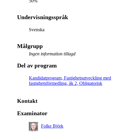
50%
Undervisningsspråk
Svenska
Målgrupp
Ingen information tillagd
Del av program
Kandidatprogram, Fastighetsutveckling med
fastighetsförmedling, åk 2, Obligatorisk
Kontakt
Examinator
Folke Björk