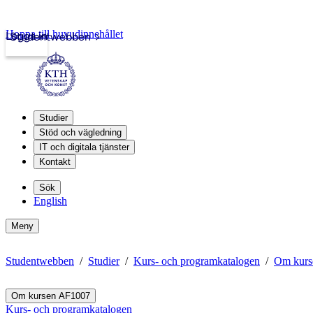
Hoppa till huvudinnehållet
Logga in
Studentwebben
Studier
Stöd och vägledning
IT och digitala tjänster
Kontakt
Sök
English
Meny
Studentwebben
Studier
Kurs- och programkatalogen
Om kurs
Om kursen AF1007
Kurs- och programkatalogen