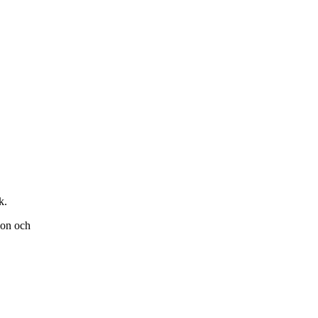
k.
ion och