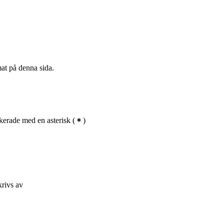
mat på denna sida.
erade med en asterisk
(
)
krivs av