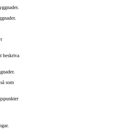
byggnader.
ggnader.
yr
t beskriva
ggnader.
r så som
gspunkter
ngar.