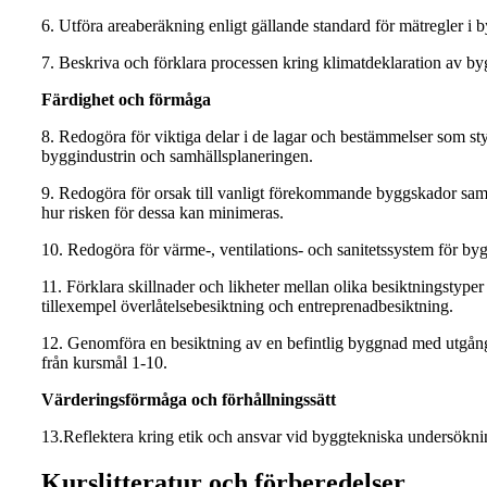
6. Utföra areaberäkning enligt gällande standard för mätregler i 
7. Beskriva och förklara processen kring klimatdeklaration av by
Färdighet och förmåga
8. Redogöra för viktiga delar i de lagar och bestämmelser som st
byggindustrin och samhällsplaneringen.
9. Redogöra för orsak till vanligt förekommande byggskador sam
hur risken för dessa kan minimeras.
10. Redogöra för värme-, ventilations- och sanitetssystem för by
11. Förklara skillnader och likheter mellan olika besiktningstype
tillexempel överlåtelsebesiktning och entreprenadbesiktning.
12. Genomföra en besiktning av en befintlig byggnad med utgån
från kursmål 1-10.
Värderingsförmåga och förhållningssätt
13.Reflektera kring etik och ansvar vid byggtekniska undersökni
Kurslitteratur och förberedelser