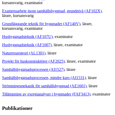
kursansvarig
, examinator
Examensarbete inom samhällsbyggnad, grundnivå (AF102X)
,
lärare
, kursansvarig
Grundläggande teknik för byggnader (AF140V)
, lärare
,
kursansvarig
, examinator
Husbyggnadsteknik (AF107U)
, examinator
Husbyggnadsteknik (AF1007)
, lärare
, examinator
Naturresursteori (AL1301)
, lärare
Projekt för huskonstruktörer (AF2025)
, lärare
, examinator
Samhällsbyggnadsprocessen (AI1527)
, lärare
Samhällsbyggnadsprocessen, mindre kurs (AI1531)
, lärare
Strömningsmekanik för samhällsbyggnad (AE1601)
, lärare
Tillämpning av exergianalyser i byggnader (FAF3413)
, examinator
Publikationer