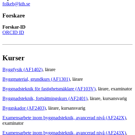
folkeb@kth.se
Forskare
Forskar-ID
ORCID ID
Kurser
Byggfysik (AF1402)
, lärare
Byggmaterial, grundkurs (AF1301)
, lärare
Byggnadsteknik för fastighetsmäklare (AF103V)
, lärare
, examinator
Byggnadsteknik, fortsättningskurs (AF2401)
, lärare
, kursansvarig
Byggskador (AF2403)
, lärare
, kursansvarig
Examensarbete inom byggnadsteknik, avancerad nivå (AF242X)
,
examinator
Examensarbete inom byggnadsteknik, avancerad nivå (AF243X)
,