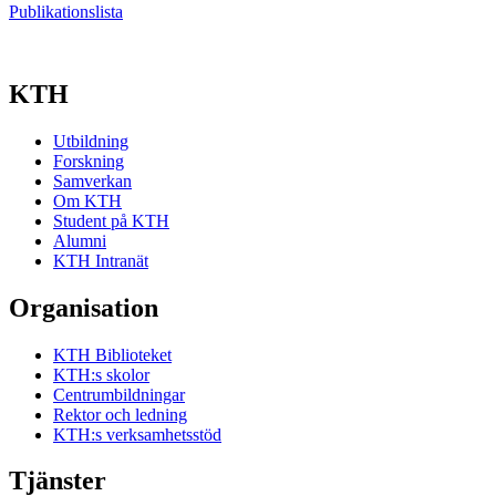
Publikationslista
KTH
Utbildning
Forskning
Samverkan
Om KTH
Student på KTH
Alumni
KTH Intranät
Organisation
KTH Biblioteket
KTH:s skolor
Centrumbildningar
Rektor och ledning
KTH:s verksamhetsstöd
Tjänster