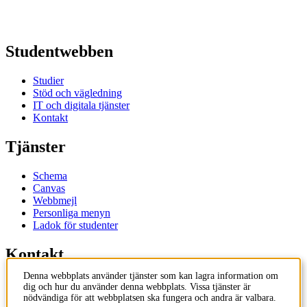
Studentwebben
Studier
Stöd och vägledning
IT och digitala tjänster
Kontakt
Tjänster
Schema
Canvas
Webbmejl
Personliga menyn
Ladok för studenter
Kontakt
Denna webbplats använder tjänster som kan lagra information om
Kontakta utbildningsprogram
dig och hur du använder denna webbplats. Vissa tjänster är
Kontakta kurs
nödvändiga för att webbplatsen ska fungera och andra är valbara.