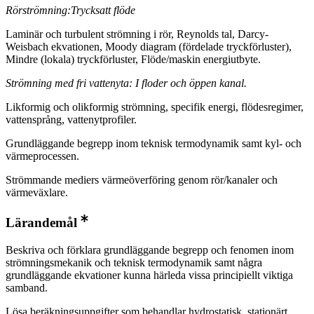
Rörströmning:Trycksatt flöde
Laminär och turbulent strömning i rör, Reynolds tal, Darcy-
Weisbach ekvationen, Moody diagram (fördelade tryckförluster),
Mindre (lokala) tryckförluster, Flöde/maskin energiutbyte.
Strömning med fri vattenyta: I floder och öppen kanal.
Likformig och olikformig strömning, specifik energi, flödesregimer,
vattensprång, vattenytprofiler.
Grundläggande begrepp inom teknisk termodynamik samt kyl- och
värmeprocessen.
Strömmande mediers värmeöverföring genom rör/kanaler och
värmeväxlare.
Lärandemål
Beskriva och förklara grundläggande begrepp och fenomen inom
strömningsmekanik och teknisk termodynamik samt några
grundläggande ekvationer kunna härleda vissa principiellt viktiga
samband.
Lösa beräkningsuppgifter som behandlar hydrostatisk, stationärt