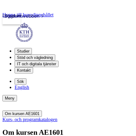
Hoppa till huvudinnehållet
Logga in
Studentwebben
Studier
Stöd och vägledning
IT och digitala tjänster
Kontakt
Sök
English
Meny
Om kursen AE1601
Kurs- och programkatalogen
Om kursen AE1601