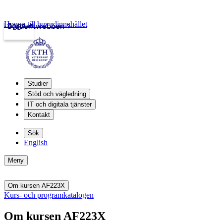
Hoppa till huvudinnehållet
Logga in
Studentwebben
Studier
Stöd och vägledning
IT och digitala tjänster
Kontakt
Sök
English
Meny
Om kursen AF223X
Kurs- och programkatalogen
Om kursen AF223X