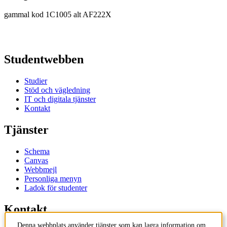
gammal kod 1C1005 alt AF222X
Studentwebben
Studier
Stöd och vägledning
IT och digitala tjänster
Kontakt
Tjänster
Schema
Canvas
Webbmejl
Personliga menyn
Ladok för studenter
Kontakt
Denna webbplats använder tjänster som kan lagra information om