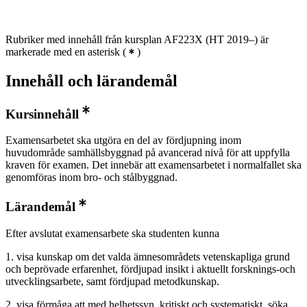
Rubriker med innehåll från kursplan AF223X (HT 2019–) är
markerade med en asterisk
(
)
Innehåll och lärandemål
Kursinnehåll
Examensarbetet ska utgöra en del av fördjupning inom
huvudområde samhällsbyggnad på avancerad nivå för att uppfylla
kraven för examen. Det innebär att examensarbetet i normalfallet ska
genomföras inom bro- och stålbyggnad.
Lärandemål
Efter avslutat examensarbete ska studenten kunna
1. visa kunskap om det valda ämnesområdets vetenskapliga grund
och beprövade erfarenhet, fördjupad insikt i aktuellt forsknings-och
utvecklingsarbete, samt fördjupad metodkunskap.
2. visa förmåga att med helhetssyn, kritiskt och systematiskt, söka,