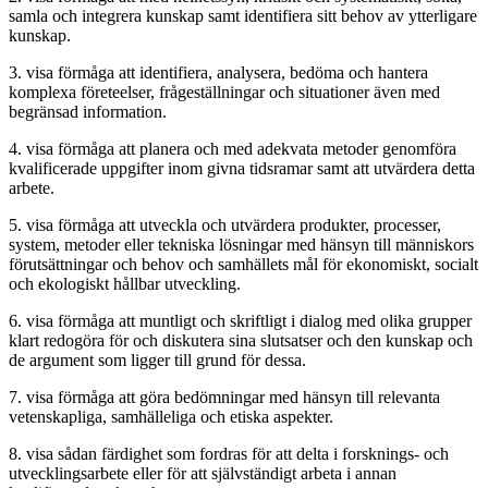
samla och integrera kunskap samt identifiera sitt behov av ytterligare
kunskap.
3. visa förmåga att identifiera, analysera, bedöma och hantera
komplexa företeelser, frågeställningar och situationer även med
begränsad information.
4. visa förmåga att planera och med adekvata metoder genomföra
kvalificerade uppgifter inom givna tidsramar samt att utvärdera detta
arbete.
5. visa förmåga att utveckla och utvärdera produkter, processer,
system, metoder eller tekniska lösningar med hänsyn till människors
förutsättningar och behov och samhällets mål för ekonomiskt, socialt
och ekologiskt hållbar utveckling.
6. visa förmåga att muntligt och skriftligt i dialog med olika grupper
klart redogöra för och diskutera sina slutsatser och den kunskap och
de argument som ligger till grund för dessa.
7. visa förmåga att göra bedömningar med hänsyn till relevanta
vetenskapliga, samhälleliga och etiska aspekter.
8. visa sådan färdighet som fordras för att delta i forsknings- och
utvecklingsarbete eller för att självständigt arbeta i annan