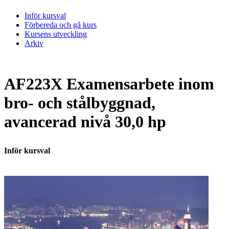
Inför kursval
Förbereda och gå kurs
Kursens utveckling
Arkiv
AF223X Examensarbete inom
bro- och stålbyggnad,
avancerad nivå 30,0 hp
Inför kursval