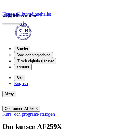
Hoppa till huvudinnehållet
Logga in
Studentwebben
Studier
Stöd och vägledning
IT och digitala tjänster
Kontakt
Sök
English
Meny
Om kursen AF259X
Kurs- och programkatalogen
Om kursen AF259X