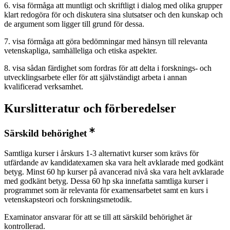
6. visa förmåga att muntligt och skriftligt i dialog med olika grupper
klart redogöra för och diskutera sina slutsatser och den kunskap och
de argument som ligger till grund för dessa.
7. visa förmåga att göra bedömningar med hänsyn till relevanta
vetenskapliga, samhälleliga och etiska aspekter.
8. visa sådan färdighet som fordras för att delta i forsknings- och
utvecklingsarbete eller för att självständigt arbeta i annan
kvalificerad verksamhet.
Kurslitteratur och förberedelser
Särskild behörighet
Samtliga kurser i årskurs 1-3 alternativt kurser som krävs för
utfärdande av kandidatexamen ska vara helt avklarade med godkänt
betyg. Minst 60 hp kurser på avancerad nivå ska vara helt avklarade
med godkänt betyg. Dessa 60 hp ska innefatta samtliga kurser i
programmet som är relevanta för examensarbetet samt en kurs i
vetenskapsteori och forskningsmetodik.
Examinator ansvarar för att se till att särskild behörighet är
kontrollerad.