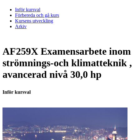
Inför kursval
Förbereda och gå kurs
Kursens utveckling
Arkiv
AF259X Examensarbete inom
strömnings-och klimatteknik ,
avancerad nivå 30,0 hp
Inför kursval