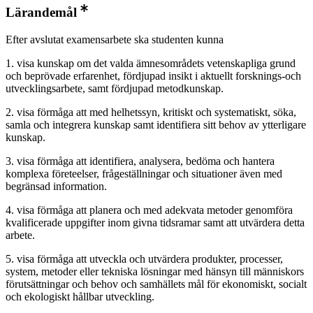
Lärandemål
Efter avslutat examensarbete ska studenten kunna
1. visa kunskap om det valda ämnesområdets vetenskapliga grund
och beprövade erfarenhet, fördjupad insikt i aktuellt forsknings-och
utvecklingsarbete, samt fördjupad metodkunskap.
2. visa förmåga att med helhetssyn, kritiskt och systematiskt, söka,
samla och integrera kunskap samt identifiera sitt behov av ytterligare
kunskap.
3. visa förmåga att identifiera, analysera, bedöma och hantera
komplexa företeelser, frågeställningar och situationer även med
begränsad information.
4. visa förmåga att planera och med adekvata metoder genomföra
kvalificerade uppgifter inom givna tidsramar samt att utvärdera detta
arbete.
5. visa förmåga att utveckla och utvärdera produkter, processer,
system, metoder eller tekniska lösningar med hänsyn till människors
förutsättningar och behov och samhällets mål för ekonomiskt, socialt
och ekologiskt hållbar utveckling.