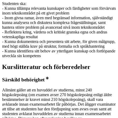
Studenten ska:
- Kunna tillämpa relevanta kunskaper och färdigheter som förvärvats
inom teknikområdet på ett givet problem
- Inom givna ramar, även med begränsad information, självständigt
kunna analysera och diskutera komplexa frågeställningar, samt
hantera större problem på avancerad nivå inom teknikområdet
- Reflektera kring, värdera och kritiskt granska egna och andras
vetenskapliga resultat
- Kunna dokumentera och presentera sitt arbete, för given målgrupp,
med högt ställda krav på struktur, formalia och språkhantering
- Kunna identifiera sitt behov av ytterligare kunskap och fortlöpande
utveckla sin kompetens
Kurslitteratur och förberedelser
Särskild behörighet
Allmänt gäller att en huvuddel av studierna, minst 240
högskolepoäng (om examen avser 270 högskolepoäng enligt äldre
bestämmelser är kravet minst 210 högskolepoäng), skall vara
avklarade innan examensarbetet får påbörjas. Det åligger examinator
att tillse att studenten har den fördjupning som avses ovan samt att
studenten avklarat huvuddelen av studierna innan examensarbetet