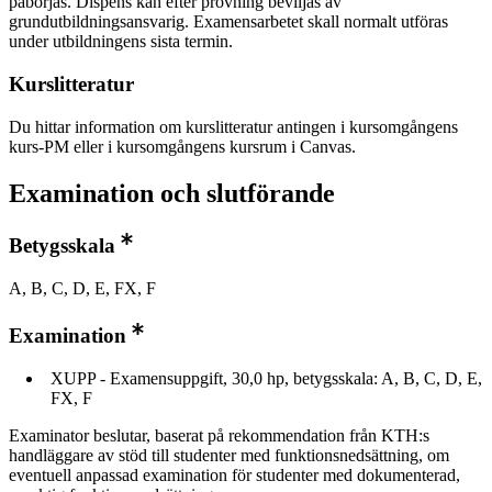
påbörjas. Dispens kan efter prövning beviljas av
grundutbildningsansvarig. Examensarbetet skall normalt utföras
under utbildningens sista termin.
Kurslitteratur
Du hittar information om kurslitteratur antingen i kursomgångens
kurs-PM eller i kursomgångens kursrum i Canvas.
Examination och slutförande
Betygsskala
A, B, C, D, E, FX, F
Examination
XUPP - Examensuppgift, 30,0 hp, betygsskala: A, B, C, D, E,
FX, F
Examinator beslutar, baserat på rekommendation från KTH:s
handläggare av stöd till studenter med funktionsnedsättning, om
eventuell anpassad examination för studenter med dokumenterad,