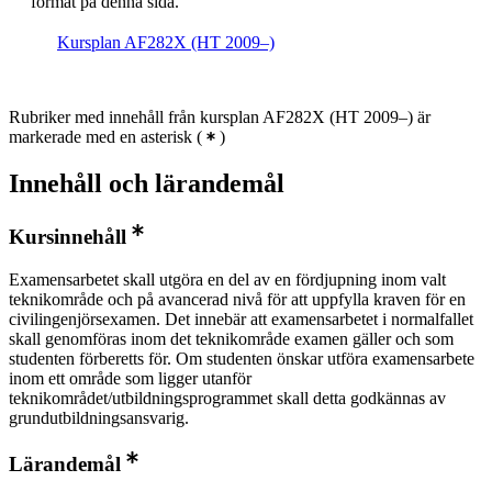
format på denna sida.
Kursplan AF282X (HT 2009–)
Rubriker med innehåll från kursplan AF282X (HT 2009–) är
markerade med en asterisk
(
)
Innehåll och lärandemål
Kursinnehåll
Examensarbetet skall utgöra en del av en fördjupning inom valt
teknikområde och på avancerad nivå för att uppfylla kraven för en
civilingenjörsexamen. Det innebär att examensarbetet i normalfallet
skall genomföras inom det teknikområde examen gäller och som
studenten förberetts för. Om studenten önskar utföra examensarbete
inom ett område som ligger utanför
teknikområdet/utbildningsprogrammet skall detta godkännas av
grundutbildningsansvarig.
Lärandemål