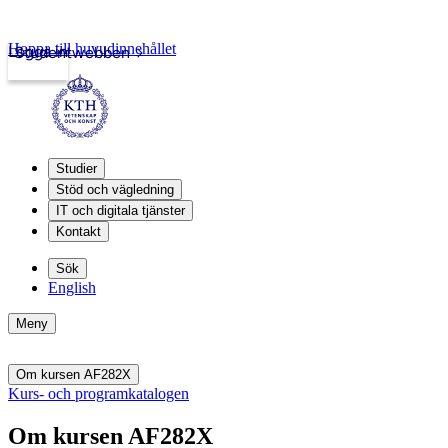
Hoppa till huvudinnehållet
Logga in
Studentwebben
Studier
Stöd och vägledning
IT och digitala tjänster
Kontakt
Sök
English
Meny
Om kursen AF282X
Kurs- och programkatalogen
Om kursen AF282X