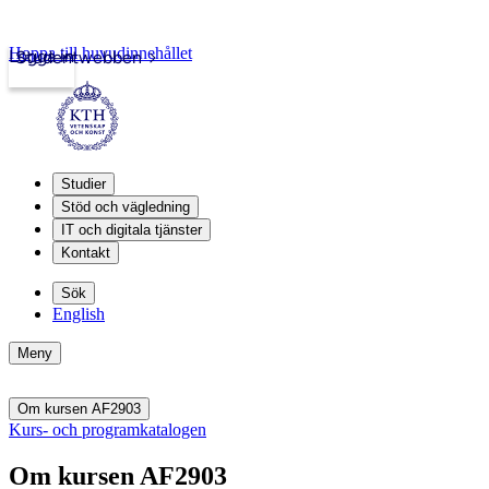
Hoppa till huvudinnehållet
Logga in
Studentwebben
Studier
Stöd och vägledning
IT och digitala tjänster
Kontakt
Sök
English
Meny
Om kursen AF2903
Kurs- och programkatalogen
Om kursen AF2903