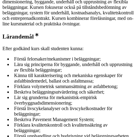
dimensionering, byggande, underhåll och upprustning av flexibla
beläggningar. Kursen fokuserar också på tillståndsbedömning av
beläggningar, system för underhåll, kostnadsanalys, kvalitetskontroll
och entreprenadkontrakt. Kursen kombinerar föreläsningar, med on-
line kursmaterial och praktiska övningar.
Lärandemål
Efter godkänd kurs skall studenten kunna:
Förstå felorsaker/mekanismer i beläggningar;
Lära sig principerna för byggande, underhåll och upprustning
av flexibla beläggningar;
Känna till karakterisering och mekaniska egenskaper för
asfaltbindemedel, ballast och asfaltmassa;
Förklara volymetrisk sammansättning av asfaltbetong;
Beskriva beläggningsutvärdering och säkerhet;
Lär sig grunderna för mekanistisk-empirisk
överbyggnadsdimensionering;
Förstå livscykelanalyser och livscykelkostnader för
beläggningar;
Beskriva Pavement Management System;
Förklara kvalitetskontroll och kvalitetssäkring av
beläggningar;
Förstå upphandling och budgivning vid beläggningsarbeten.