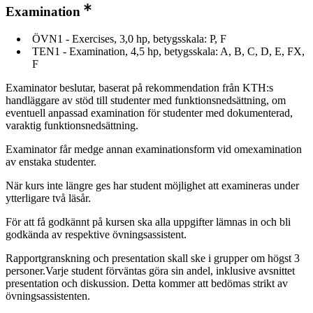
Examination
ÖVN1 - Exercises, 3,0 hp, betygsskala: P, F
TEN1 - Examination, 4,5 hp, betygsskala: A, B, C, D, E, FX,
F
Examinator beslutar, baserat på rekommendation från KTH:s
handläggare av stöd till studenter med funktionsnedsättning, om
eventuell anpassad examination för studenter med dokumenterad,
varaktig funktionsnedsättning.
Examinator får medge annan examinationsform vid omexamination
av enstaka studenter.
När kurs inte längre ges har student möjlighet att examineras under
ytterligare två läsår.
För att få godkännt på kursen ska alla uppgifter lämnas in och bli
godkända av respektive övningsassistent.
Rapportgranskning och presentation skall ske i grupper om högst 3
personer.Varje student förväntas göra sin andel, inklusive avsnittet
presentation och diskussion. Detta kommer att bedömas strikt av
övningsassistenten.