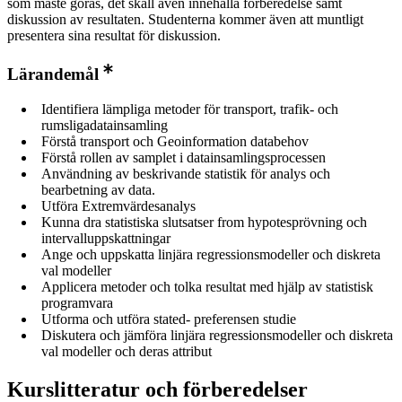
som måste göras, det skall även innehålla förberedelse samt
diskussion av resultaten. Studenterna kommer även att muntligt
presentera sina resultat för diskussion.
Lärandemål
Identifiera lämpliga metoder för transport, trafik- och
rumsligadatainsamling
Förstå transport och Geoinformation databehov
Förstå rollen av samplet i datainsamlingsprocessen
Användning av beskrivande statistik för analys och
bearbetning av data.
Utföra Extremvärdesanalys
Kunna dra statistiska slutsatser from hypotesprövning och
intervalluppskattningar
Ange och uppskatta linjära regressionsmodeller och diskreta
val modeller
Applicera metoder och tolka resultat med hjälp av statistisk
programvara
Utforma och utföra stated- preferensen studie
Diskutera och jämföra linjära regressionsmodeller och diskreta
val modeller och deras attribut
Kurslitteratur och förberedelser