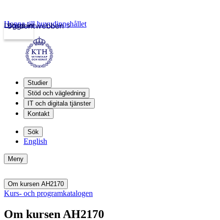
Hoppa till huvudinnehållet
Logga in
Studentwebben
Studier
Stöd och vägledning
IT och digitala tjänster
Kontakt
Sök
English
Meny
Om kursen AH2170
Kurs- och programkatalogen
Om kursen AH2170