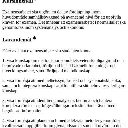
Kursinnehåll
Examensarbetet ska utgöra en del av fördjupning inom
huvudområde samhällsbyggnad på avancerad nivå för att uppfylla
kraven för examen. Det innebär att examensarbetet i normalfallet ska
genomföras inom systemanalys och ekonomi.
Lärandemål
Efter avslutat examensarbete ska studenten kunna
1. visa kunskap om det transportsområdets vetenskapliga grund och
beprövade erfarenhet, fördjupad insikt i aktuellt forsknings- och
utvecklingsarbete, samt fördjupad metodkunskap.
2. visa förmåga att med helhetssyn, kritiskt och systematiskt, söka,
samla och integrera kunskap samt identifiera sitt behov av ytterligare
kunskap
3. visa förmåga att identifiera, analysera, bedöma och hantera
komplexa företeelser, frågeställningar och situationer även med
begränsad information
4. visa förmåga att planera och med adekvata metoder genomföra
kvalificerade uppgifter inom givna tidsramar samt att utvärdera detta