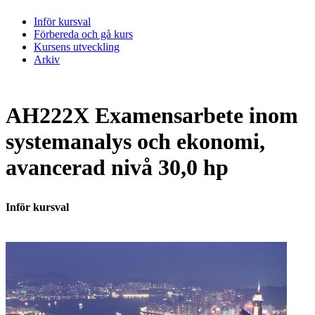
Inför kursval
Förbereda och gå kurs
Kursens utveckling
Arkiv
AH222X Examensarbete inom
systemanalys och ekonomi,
avancerad nivå 30,0 hp
Inför kursval