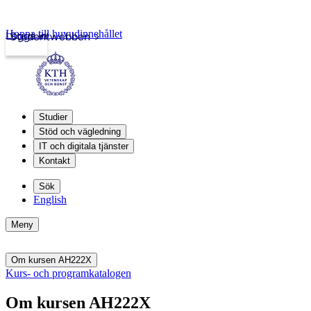
Hoppa till huvudinnehållet
Logga in
Studentwebben
Studier
Stöd och vägledning
IT och digitala tjänster
Kontakt
Sök
English
Meny
Om kursen AH222X
Kurs- och programkatalogen
Om kursen AH222X