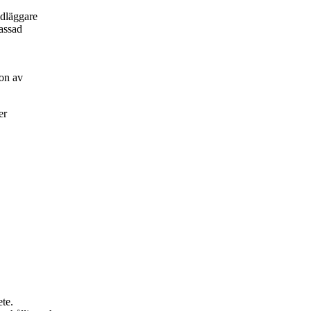
ndläggare
passad
on av
er
ete.