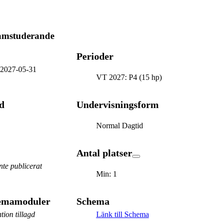
ramstuderande
Perioder
-
2027-05-31
VT 2027: P4 (15 hp)
d
Undervisningsform
Normal Dagtid
Antal platser
te publicerat
Min: 1
hemamoduler
Schema
tion tillagd
Länk till Schema