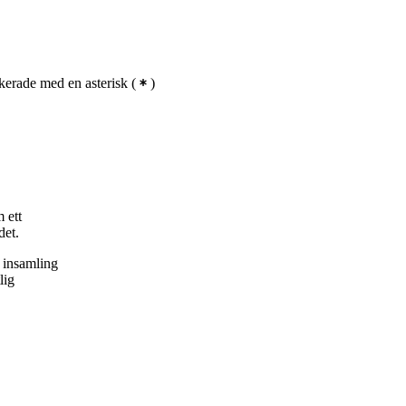
erade med en asterisk
(
)
 ett
det.
, insamling
lig