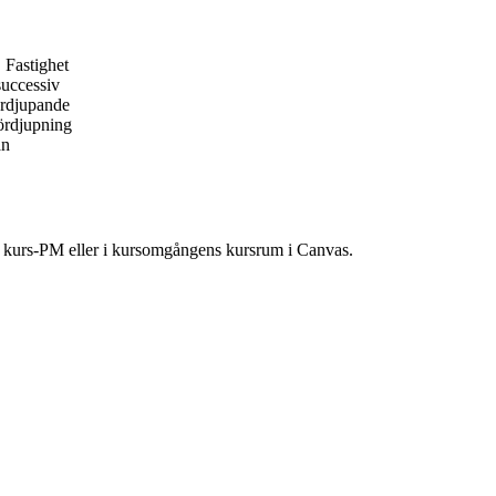
 Fastighet
successiv
ördjupande
fördjupning
an
ns kurs-PM eller i kursomgångens kursrum i Canvas.