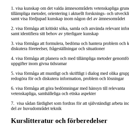
1. visa kunskap om det valda ämnesområdets vetenskapliga grun
tillämpliga metoder, orientering i aktuellt forsknings- och utveckl
samt visa fördjupad kunskap inom någon del av ämnesområdet
2. visa förmåga att kritiskt söka, samla och använda relevant inf
samt identifiera sitt behov av ytterligare kunskap
3. visa förmåga att formulera, bedöma och hantera problem och kr
diskutera företeelser, frågeställningar och situationer
4. visa förmåga att planera och med tillämpliga metoder genomfö
uppgifter inom givna tidsramar
5. visa förmåga att muntligt och skriftligt i dialog med olika grup
redogöra för och diskutera information, problem och lösningar
6. visa förmåga att göra bedömningar med hänsyn till relevanta
vetenskapliga, samhälleliga och etiska aspekter
7. visa sådan färdighet som fordras för att självständigt arbeta 
del av huvudområdet teknik
Kurslitteratur och förberedelser