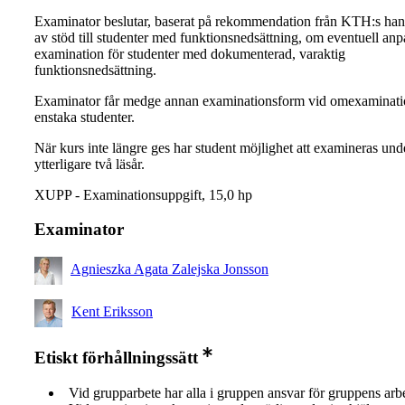
Examinator beslutar, baserat på rekommendation från KTH:s ha
av stöd till studenter med funktionsnedsättning, om eventuell an
examination för studenter med dokumenterad, varaktig
funktionsnedsättning.
Examinator får medge annan examinationsform vid omexaminati
enstaka studenter.
När kurs inte längre ges har student möjlighet att examineras und
ytterligare två läsår.
XUPP - Examinationsuppgift, 15,0 hp
Examinator
Agnieszka Agata Zalejska Jonsson
Kent Eriksson
Etiskt förhållningssätt
Vid grupparbete har alla i gruppen ansvar för gruppens arb