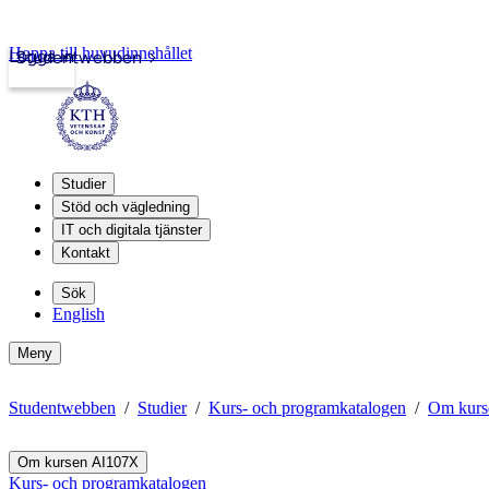
Hoppa till huvudinnehållet
Logga in
Studentwebben
Studier
Stöd och vägledning
IT och digitala tjänster
Kontakt
Sök
English
Meny
Studentwebben
Studier
Kurs- och programkatalogen
Om kurs
Om kursen AI107X
Kurs- och programkatalogen