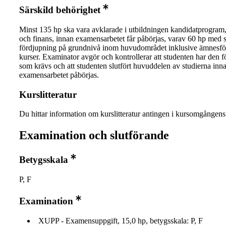
Särskild behörighet
Minst 135 hp ska vara avklarade i utbildningen kandidatprogram,
och finans, innan examensarbetet får påbörjas, varav 60 hp med 
fördjupning på grundnivå inom huvudområdet inklusive ämnesf
kurser. Examinator avgör och kontrollerar att studenten har den 
som krävs och att studenten slutfört huvuddelen av studierna inn
examensarbetet påbörjas.
Kurslitteratur
Du hittar information om kurslitteratur antingen i kursomgånge
Examination och slutförande
Betygsskala
P, F
Examination
XUPP - Examensuppgift, 15,0 hp, betygsskala: P, F