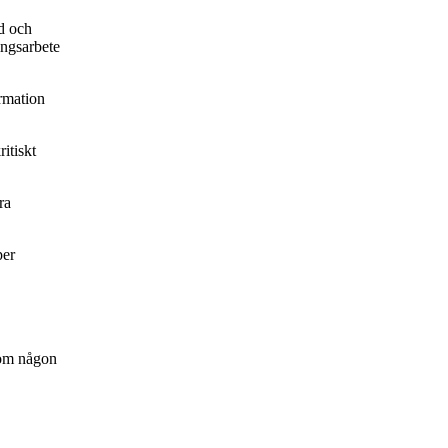
d och
ingsarbete
ormation
itiskt
ra
per
inom någon