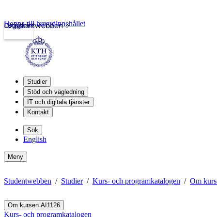
Hoppa till huvudinnehållet
Logga in
Studentwebben
Studier
Stöd och vägledning
IT och digitala tjänster
Kontakt
Sök
English
Meny
Studentwebben
Studier
Kurs- och programkatalogen
Om kurs
Om kursen AI1126
Kurs- och programkatalogen