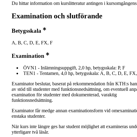
Du hittar information om kurslitteratur antingen i kursomgånge
Examination och slutförande
Betygsskala
A, B, C, D, E, FX, F
Examination
ÖVN1 - Inlämningsuppgift, 2,0 hp, betygsskala: P, F
TEN1 - Tentamen, 4,0 hp, betygsskala: A, B, C, D, E, FX,
Examinator beslutar, baserat på rekommendation från KTH:s ha
av stöd till studenter med funktionsnedsättning, om eventuell an
examination för studenter med dokumenterad, varaktig
funktionsnedsättning.
Examinator får medge annan examinationsform vid omexaminati
enstaka studenter.
När kurs inte längre ges har student möjlighet att examineras und
ytterligare två läsår.