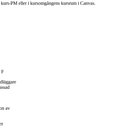
ns kurs-PM eller i kursomgångens kursrum i Canvas.
 F
ndläggare
passad
on av
er