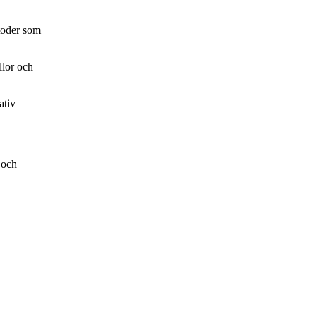
etoder som
llor och
ativ
 och