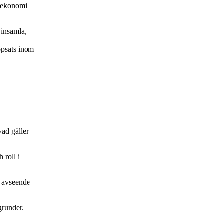
t ekonomi
 insamla,
uppsats inom
vad gäller
 roll i
t avseende
 grunder.