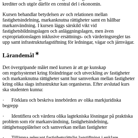
krediter och utgör därför en central del i ekonomin.
Kursen behandlar betydelsen av och relationen mellan
fastighetsindelning, markanknutna rättigheter samt en hållbar
markanvändning. I kursen läggs särskild vikt vid
fastighetsbildningslagen och anläggningslagen, men även
expropriationslagen inklusive ersättnings- och värderingsregler tas
upp samt infrastrukturlagstiftning för ledningar, vägar och järnvägar.
Lärandemål
Det övergripande målet med kursen är att ge kunskap
om regelsystemet kring förändringar och utveckling av fastigheter
och markanknutna rättigheter samt hur samverkan mellan fastigheter
kring olika slags infrastruktur kan organiseras. Efter avslutad kurs
ska studenten kunna:
· Förklara och beskriva innebörden av olika markjuridiska
begrepp
· Identifiera och värdera olika lagtekniska lösningar på praktiska
problem som rör markanvändning, fastighetsindelning,
rättighetsupplåtelser och samverkan mellan fastigheter
· Tillämpa relevant fastighetsrättslig lagstiftning i enklare