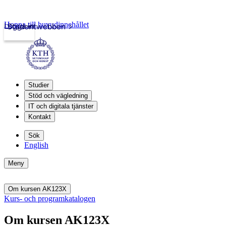
Hoppa till huvudinnehållet
Logga in
Studentwebben
Studier
Stöd och vägledning
IT och digitala tjänster
Kontakt
Sök
English
Meny
Om kursen AK123X
Kurs- och programkatalogen
Om kursen AK123X