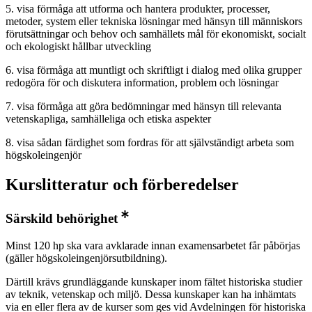
5. visa förmåga att utforma och hantera produkter, processer,
metoder, system eller tekniska lösningar med hänsyn till människors
förutsättningar och behov och samhällets mål för ekonomiskt, socialt
och ekologiskt hållbar utveckling
6. visa förmåga att muntligt och skriftligt i dialog med olika grupper
redogöra för och diskutera information, problem och lösningar
7. visa förmåga att göra bedömningar med hänsyn till relevanta
vetenskapliga, samhälleliga och etiska aspekter
8. visa sådan färdighet som fordras för att självständigt arbeta som
högskoleingenjör
Kurslitteratur och förberedelser
Särskild behörighet
Minst 120 hp ska vara avklarade innan examensarbetet får påbörjas
(gäller högskoleingenjörsutbildning).
Därtill krävs grundläggande kunskaper inom fältet historiska studier
av teknik, vetenskap och miljö. Dessa kunskaper kan ha inhämtats
via en eller flera av de kurser som ges vid Avdelningen för historiska