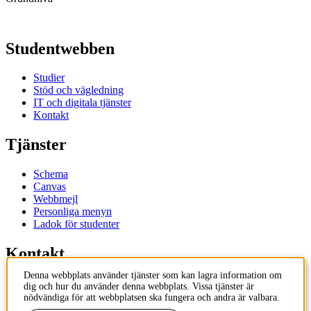
Studentwebben
Studier
Stöd och vägledning
IT och digitala tjänster
Kontakt
Tjänster
Schema
Canvas
Webbmejl
Personliga menyn
Ladok för studenter
Kontakt
Denna webbplats använder tjänster som kan lagra information om
Kontakta utbildningsprogram
dig och hur du använder denna webbplats. Vissa tjänster är
Kontakta kurs
nödvändiga för att webbplatsen ska fungera och andra är valbara.
IT-support