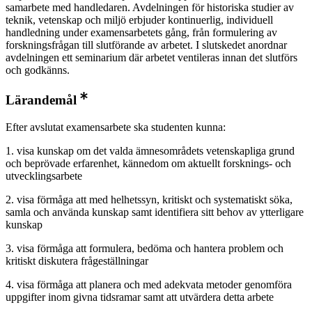
samarbete med handledaren. Avdelningen för historiska studier av
teknik, vetenskap och miljö erbjuder kontinuerlig, individuell
handledning under examensarbetets gång, från formulering av
forskningsfrågan till slutförande av arbetet. I slutskedet anordnar
avdelningen ett seminarium där arbetet ventileras innan det slutförs
och godkänns.
Lärandemål
Efter avslutat examensarbete ska studenten kunna:
1. visa kunskap om det valda ämnesområdets vetenskapliga grund
och beprövade erfarenhet, kännedom om aktuellt forsknings- och
utvecklingsarbete
2. visa förmåga att med helhetssyn, kritiskt och systematiskt söka,
samla och använda kunskap samt identifiera sitt behov av ytterligare
kunskap
3. visa förmåga att formulera, bedöma och hantera problem och
kritiskt diskutera frågeställningar
4. visa förmåga att planera och med adekvata metoder genomföra
uppgifter inom givna tidsramar samt att utvärdera detta arbete