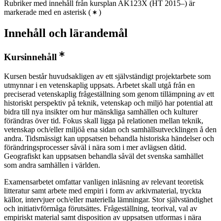
Rubriker med innehåll från kursplan AK123X (HT 2015–) är
markerade med en asterisk
(
)
Innehåll och lärandemål
Kursinnehåll
Kursen består huvudsakligen av ett självständigt projektarbete som
utmynnar i en vetenskaplig uppsats. Arbetet skall utgå från en
preciserad vetenskaplig frågeställning som genom tillämpning av ett
historiskt perspektiv på teknik, vetenskap och miljö har potential att
bidra till nya insikter om hur mänskliga samhällen och kulturer
förändras över tid. Fokus skall ligga på relationen mellan teknik,
vetenskap och/eller miljöå ena sidan och samhällsutvecklingen å den
andra. Tidsmässigt kan uppsatsen behandla historiska händelser och
förändringsprocesser såväl i nära som i mer avlägsen dåtid.
Geografiskt kan uppsatsen behandla såväl det svenska samhället
som andra samhällen i världen.
Examensarbetet omfattar vanligen inläsning av relevant teoretisk
litteratur samt arbete med empiri i form av arkivmaterial, tryckta
källor, intervjuer och/eller materiella lämningar. Stor självständighet
och initiativförmåga förutsättes. Frågeställning, teorival, val av
empiriskt material samt disposition av uppsatsen utformas i nära