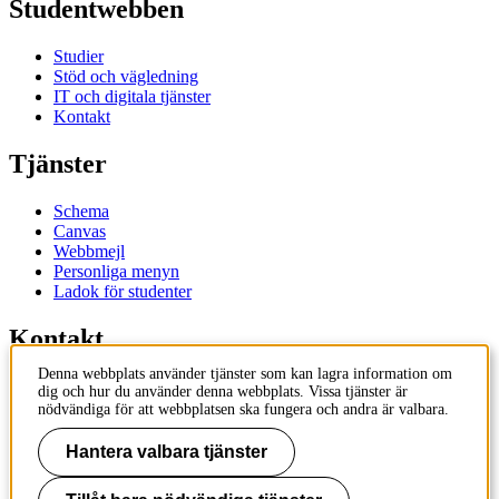
Studentwebben
Studier
Stöd och vägledning
IT och digitala tjänster
Kontakt
Tjänster
Schema
Canvas
Webbmejl
Personliga menyn
Ladok för studenter
Kontakt
Denna webbplats använder tjänster som kan lagra information om
Kontakta utbildningsprogram
dig och hur du använder denna webbplats. Vissa tjänster är
Kontakta kurs
nödvändiga för att webbplatsen ska fungera och andra är valbara.
IT-support
KTH Entré
Hantera valbara tjänster
KTH Biblioteket