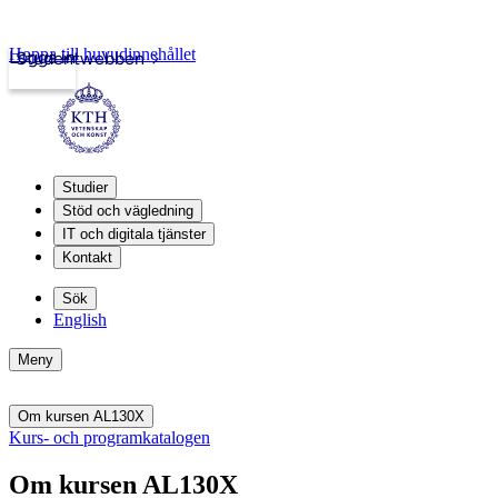
Hoppa till huvudinnehållet
Logga in
Studentwebben
Studier
Stöd och vägledning
IT och digitala tjänster
Kontakt
Sök
English
Meny
Om kursen AL130X
Kurs- och programkatalogen
Om kursen AL130X