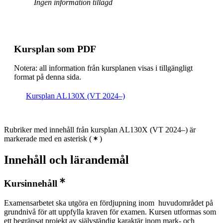
Ingen information tillagd
Kursplan som PDF
Notera: all information från kursplanen visas i tillgängligt
format på denna sida.
Kursplan AL130X (VT 2024–)
Rubriker med innehåll från kursplan AL130X (VT 2024–) är
markerade med en asterisk
(
)
Innehåll och lärandemål
Kursinnehåll
Examensarbetet ska utgöra en fördjupning inom huvudområdet på
grundnivå för att uppfylla kraven för examen. Kursen utformas som
ett begränsat projekt av självständig karaktär inom mark- och