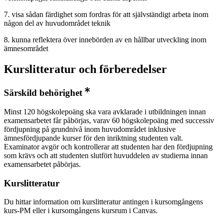
7. visa sådan färdighet som fordras för att självständigt arbeta inom
någon del av huvudområdet teknik
8. kunna reflektera över innebörden av en hållbar utveckling inom
ämnesområdet
Kurslitteratur och förberedelser
Särskild behörighet
Minst 120 högskolepoäng ska vara avklarade i utbildningen innan
examensarbetet får påbörjas, varav 60 högskolepoäng med successiv
fördjupning på grundnivå inom huvudområdet inklusive
ämnesfördjupande kurser för den inriktning studenten valt.
Examinator avgör och kontrollerar att studenten har den fördjupning
som krävs och att studenten slutfört huvuddelen av studierna innan
examensarbetet påbörjas.
Kurslitteratur
Du hittar information om kurslitteratur antingen i kursomgångens
kurs-PM eller i kursomgångens kursrum i Canvas.