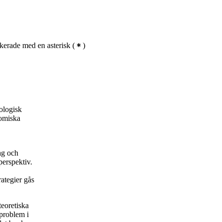
Civilingenjörsutbildning i energi
och miljö, åk 3, SENS,
Obligatorisk
Civilingenjörsutbildning i energi
och miljö, åk 3, SMCS,
kerade med en asterisk
(
)
Obligatorisk
Civilingenjörsutbildning i energi
och miljö, åk 3, HSS, Obligatorisk
Civilingenjörsutbildning i energi
och miljö, åk 3, SUE, Obligatorisk
ologisk
nomiska
Civilingenjörsutbildning i energi
och miljö, åk 3, Obligatorisk
ag och
erspektiv.
rategier gås
teoretiska
öproblem i