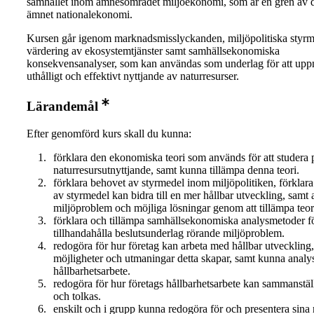
samhället inom ämnesområdet miljöekonomi, som är en gren av d
ämnet nationalekonomi.
Kursen går igenom marknadsmisslyckanden, miljöpolitiska styrm
värdering av ekosystemtjänster samt samhällsekonomiska
konsekvensanalyser, som kan användas som underlag för att uppn
uthålligt och effektivt nyttjande av naturresurser.
Lärandemål
Efter genomförd kurs skall du kunna:
förklara den ekonomiska teori som används för att studera
naturresursutnyttjande, samt kunna tillämpa denna teori.
förklara behovet av styrmedel inom miljöpolitiken, förklar
av styrmedel kan bidra till en mer hållbar utveckling, samt 
miljöproblem och möjliga lösningar genom att tillämpa teo
förklara och tillämpa samhällsekonomiska analysmetoder fö
tillhandahålla beslutsunderlag rörande miljöproblem.
redogöra för hur företag kan arbeta med hållbar utveckling,
möjligheter och utmaningar detta skapar, samt kunna analys
hållbarhetsarbete.
redogöra för hur företags hållbarhetsarbete kan sammanstäl
och tolkas.
enskilt och i grupp kunna redogöra för och presentera sina r