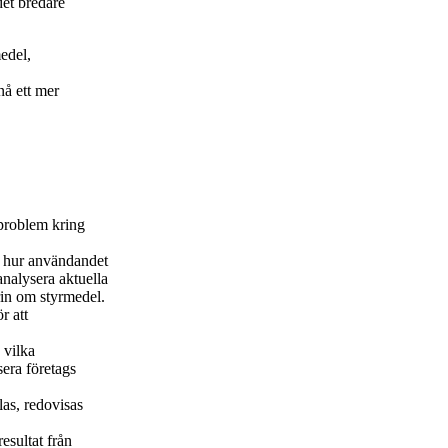
et bredare
edel,
å ett mer
 problem kring
a hur användandet
analysera aktuella
rin om styrmedel.
r att
 vilka
era företags
las, redovisas
esultat från