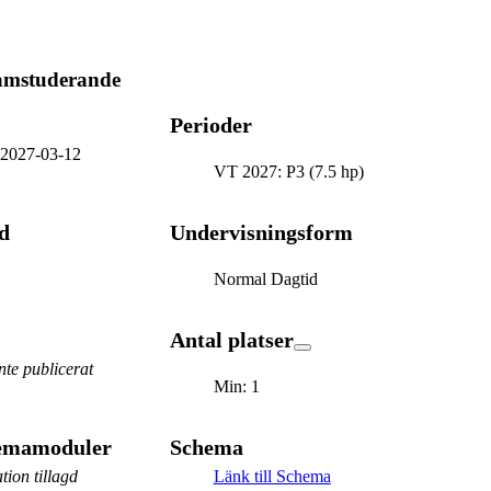
ramstuderande
Perioder
-
2027-03-12
VT 2027: P3 (7.5 hp)
d
Undervisningsform
Normal Dagtid
Antal platser
te publicerat
Min: 1
hemamoduler
Schema
tion tillagd
Länk till Schema