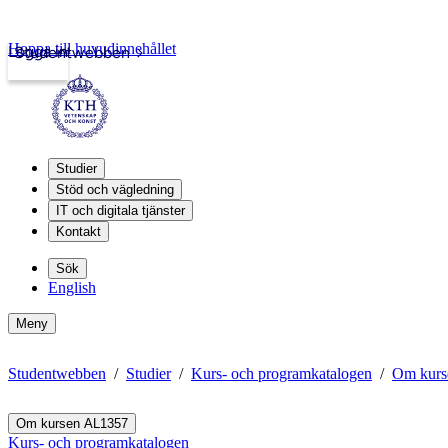
Hoppa till huvudinnehållet
Logga in
Studentwebben
Studier
Stöd och vägledning
IT och digitala tjänster
Kontakt
Sök
English
Meny
Studentwebben
Studier
Kurs- och programkatalogen
Om kurs
Om kursen AL1357
Kurs- och programkatalogen