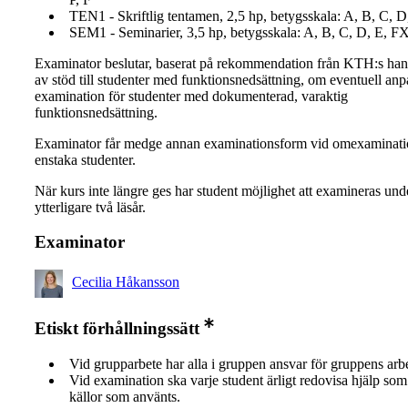
TEN1 - Skriftlig tentamen, 2,5 hp, betygsskala: A, B, C, D
SEM1 - Seminarier, 3,5 hp, betygsskala: A, B, C, D, E, FX
Examinator beslutar, baserat på rekommendation från KTH:s ha
av stöd till studenter med funktionsnedsättning, om eventuell an
examination för studenter med dokumenterad, varaktig
funktionsnedsättning.
Examinator får medge annan examinationsform vid omexaminati
enstaka studenter.
När kurs inte längre ges har student möjlighet att examineras und
ytterligare två läsår.
Examinator
Cecilia Håkansson
Etiskt förhållningssätt
Vid grupparbete har alla i gruppen ansvar för gruppens arb
Vid examination ska varje student ärligt redovisa hjälp som 
källor som använts.