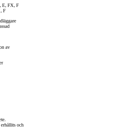
, E, FX, F
, F
ndläggare
passad
on av
er
ete.
erhållits och