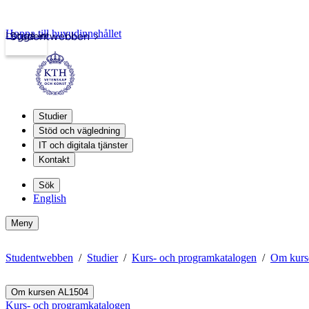
Hoppa till huvudinnehållet
Logga in
Studentwebben
Studier
Stöd och vägledning
IT och digitala tjänster
Kontakt
Sök
English
Meny
Studentwebben
Studier
Kurs- och programkatalogen
Om kurs
Om kursen AL1504
Kurs- och programkatalogen