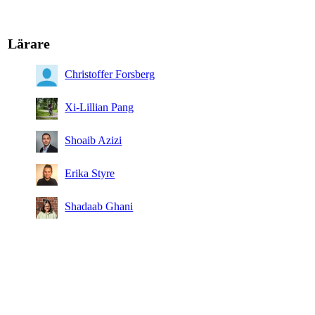
Lärare
Christoffer Forsberg
Xi-Lillian Pang
Shoaib Azizi
Erika Styre
Shadaab Ghani