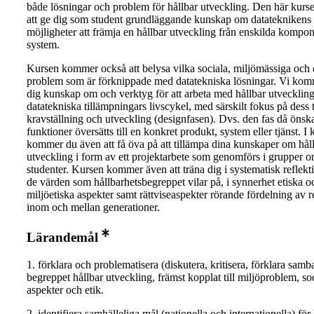
både lösningar och problem för hållbar utveckling. Den här kursen 
att ge dig som student grundläggande kunskap om datateknikens
möjligheter att främja en hållbar utveckling från enskilda kompone
system.
Kursen kommer också att belysa vilka sociala, miljömässiga och 
problem som är förknippade med datatekniska lösningar. Vi komm
dig kunskap om och verktyg för att arbeta med hållbar utveckling
datatekniska tillämpningars livscykel, med särskilt fokus på dess t
kravställning och utveckling (designfasen). Dvs. den fas då önsk
funktioner översätts till en konkret produkt, system eller tjänst. I
kommer du även att få öva på att tillämpa dina kunskaper om hål
utveckling i form av ett projektarbete som genomförs i grupper 
studenter. Kursen kommer även att träna dig i systematisk reflekt
de värden som hållbarhetsbegreppet vilar på, i synnerhet etiska o
miljöetiska aspekter samt rättviseaspekter rörande fördelning av r
inom och mellan generationer.
Lärandemål
1. förklara och problematisera (diskutera, kritisera, förklara samb
begreppet hållbar utveckling, främst kopplat till miljöproblem, so
aspekter och etik.
2. identifiera samhälleliga mål (nationella och internationella) för