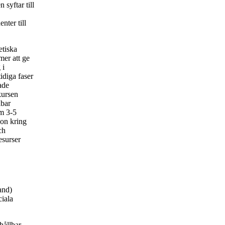
syftar till
nter till
etiska
er att ge
 i
idiga faser
ade
 kursen
lbar
om 3-5
ion kring
ch
esurser
and)
ciala
 hållbar