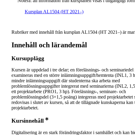
Notera: all information från kursplanen visas i tillgängligt for
Kursplan AL1504 (HT 2021–)
Rubriker med innehåll från kursplan AL1504 (HT 2021–) är mar
Innehåll och lärandemål
Kursupplägg
Kursen är uppdelad i tre delar; en föreläsnings- och seminariedel
examineras med en större inlämningsuppgift/hemtenta (INL1, 3 h
mindre inlämningsuppgift där studenterna ska arbeta med
problemlösningsuppgifter integrerat med seminarierna (INL2, 1,5
ett projektarbete (PRO1, 3 hp). Föreläsnings-, seminare- och
problemlösningsdel (3+1,5 poäng) integreras med projektarbetet
redovisas i slutet av kursen, så att de tillägnade kunskaperna kan 
projektarbetet.
Kursinnehåll
Digitalisering är en stark förändringsfaktor i samhället och kan bid