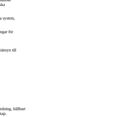
iska
a system,
ngar för
änsyn till
dning, hållbart
kap.