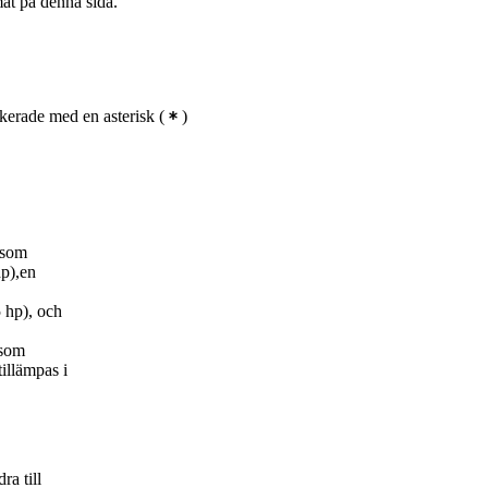
mat på denna sida.
kerade med en asterisk
(
)
 som
p),en
 hp), och
 som
tillämpas i
ra till