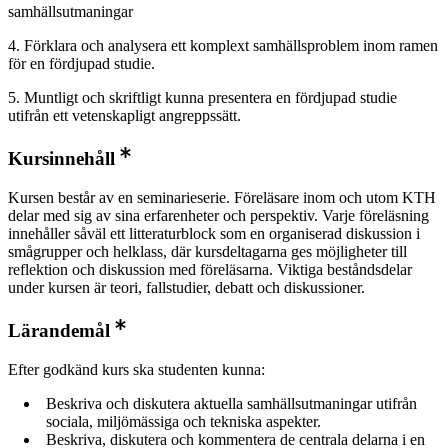
samhällsutmaningar
4. Förklara och analysera ett komplext samhällsproblem inom ramen
för en fördjupad studie.
5. Muntligt och skriftligt kunna presentera en fördjupad studie
utifrån ett vetenskapligt angreppssätt.
Kursinnehåll
Kursen består av en seminarieserie. Föreläsare inom och utom KTH
delar med sig av sina erfarenheter och perspektiv. Varje föreläsning
innehåller såväl ett litteraturblock som en organiserad diskussion i
smågrupper och helklass, där kursdeltagarna ges möjligheter till
reflektion och diskussion med föreläsarna. Viktiga beståndsdelar
under kursen är teori, fallstudier, debatt och diskussioner.
Lärandemål
Efter godkänd kurs ska studenten kunna:
Beskriva och diskutera aktuella samhällsutmaningar utifrån
sociala, miljömässiga och tekniska aspekter.
Beskriva, diskutera och kommentera de centrala delarna i en