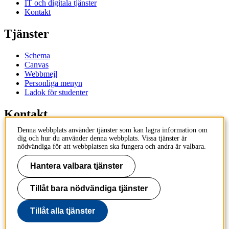
IT och digitala tjänster
Kontakt
Tjänster
Schema
Canvas
Webbmejl
Personliga menyn
Ladok för studenter
Kontakt
Denna webbplats använder tjänster som kan lagra information om
Kontakta utbildningsprogram
dig och hur du använder denna webbplats. Vissa tjänster är
Kontakta kurs
nödvändiga för att webbplatsen ska fungera och andra är valbara.
IT-support
KTH Entré
Hantera valbara tjänster
KTH Biblioteket
Tillåt bara nödvändiga tjänster
KTH
100 44 Stockholm
+46 8 790 60 00
Tillåt alla tjänster
info@kth.se