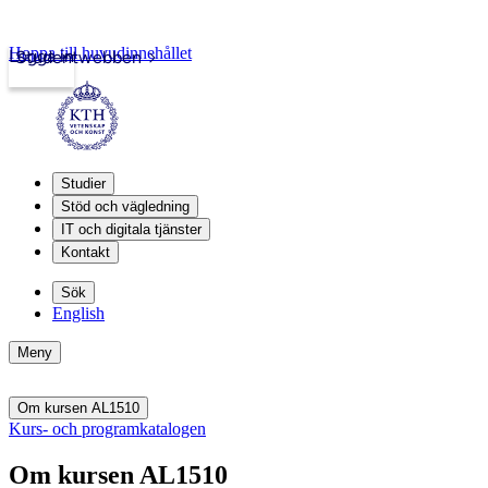
Hoppa till huvudinnehållet
Logga in
Studentwebben
Studier
Stöd och vägledning
IT och digitala tjänster
Kontakt
Sök
English
Meny
Om kursen AL1510
Kurs- och programkatalogen
Om kursen AL1510