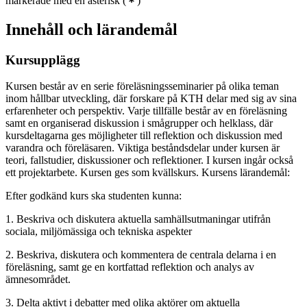
markerade med en asterisk
(
)
Innehåll och lärandemål
Kursupplägg
Kursen består av en serie föreläsningsseminarier på olika teman
inom hållbar utveckling, där forskare på KTH delar med sig av sina
erfarenheter och perspektiv. Varje tillfälle består av en föreläsning
samt en organiserad diskussion i smågrupper och helklass, där
kursdeltagarna ges möjligheter till reflektion och diskussion med
varandra och föreläsaren. Viktiga beståndsdelar under kursen är
teori, fallstudier, diskussioner och reflektioner. I kursen ingår också
ett projektarbete. Kursen ges som kvällskurs. Kursens lärandemål:
Efter godkänd kurs ska studenten kunna:
1. Beskriva och diskutera aktuella samhällsutmaningar utifrån
sociala, miljömässiga och tekniska aspekter
2. Beskriva, diskutera och kommentera de centrala delarna i en
föreläsning, samt ge en kortfattad reflektion och analys av
ämnesområdet.
3. Delta aktivt i debatter med olika aktörer om aktuella