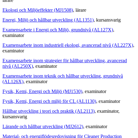
lärare
Ekologi och Miljöeffekter (MJ1508)
, lärare
Energi, Miljö och hållbar utveckling (AL1351)
, kursansvarig
Examensarbete i Energi och Miljö, grundnivå (AL127X)
,
examinator
Examensarbete inom industriell ekologi, avancerad nivå (AL227X)
,
examinator
Examensarbete inom strategier för hållbar utveckling, avancerad
nivå (AL250X)
, examinator
Examensarbete inom teknik och hållbar utveckling, grundnivå
(AL126X)
, examinator
Fysik, Kemi, Energi och Miljö (MJ1530)
, examinator
Fysik, Kemi, Energi och miljö för CL (AL1130)
, examinator
Hållbar utveckling i teori och praktik (AL2113)
, examinator
,
kursansvarig
Lärande och hållbar utveckling (MJ2612)
, examinator
Material- och energiflödesredovisning för Cleaner Production