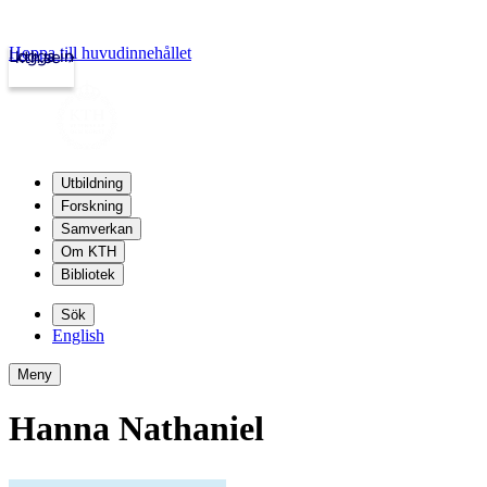
Hoppa till huvudinnehållet
Logga in
kth.se
Utbildning
Forskning
Samverkan
Om KTH
Bibliotek
Sök
English
Meny
Hanna Nathaniel