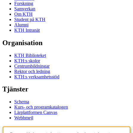
Forskning
Samverkan
Om KTH
Student på KTH
Alumni
KTH Intranät
Organisation
KTH Biblioteket
KTH:s skolor
Centrumbildningar
Rektor och ledning
KTH:s verksamhetsstöd
Tjänster
Schema
Kurs- och programkatalogen
Lärplattformen Canvas
Webbmejl
Kontakt