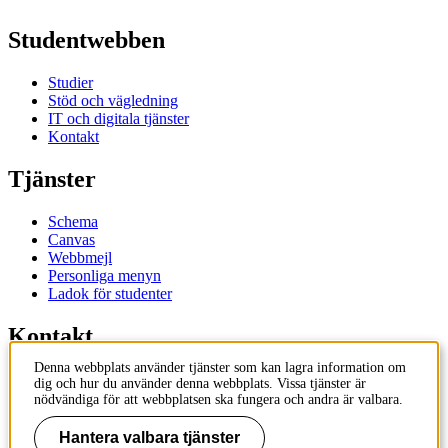
Studentwebben
Studier
Stöd och vägledning
IT och digitala tjänster
Kontakt
Tjänster
Schema
Canvas
Webbmejl
Personliga menyn
Ladok för studenter
Kontakt
Denna webbplats använder tjänster som kan lagra information om
Kontakta utbildningsprogram
dig och hur du använder denna webbplats. Vissa tjänster är
Kontakta kurs
nödvändiga för att webbplatsen ska fungera och andra är valbara.
IT-support
KTH Entré
Hantera valbara tjänster