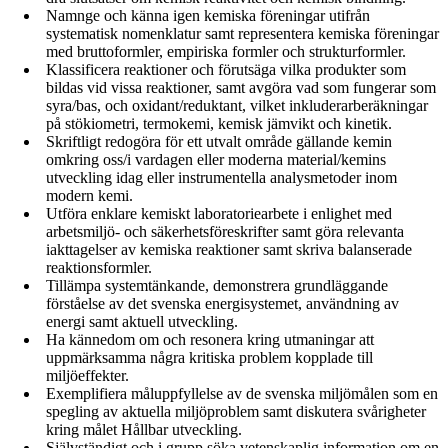
Namnge och känna igen kemiska föreningar utifrån
systematisk nomenklatur samt representera kemiska föreningar
med bruttoformler, empiriska formler och strukturformler.
Klassificera reaktioner och förutsäga vilka produkter som
bildas vid vissa reaktioner, samt avgöra vad som fungerar som
syra/bas, och oxidant/reduktant, vilket inkluderarberäkningar
på stökiometri, termokemi, kemisk jämvikt och kinetik.
Skriftligt redogöra för ett utvalt område gällande kemin
omkring oss/i vardagen eller moderna material/kemins
utveckling idag eller instrumentella analysmetoder inom
modern kemi.
Utföra enklare kemiskt laboratoriearbete i enlighet med
arbetsmiljö- och säkerhetsföreskrifter samt göra relevanta
iakttagelser av kemiska reaktioner samt skriva balanserade
reaktionsformler.
Tillämpa systemtänkande, demonstrera grundläggande
förståelse av det svenska energisystemet, användning av
energi samt aktuell utveckling.
Ha kännedom om och resonera kring utmaningar att
uppmärksamma några kritiska problem kopplade till
miljöeffekter.
Exemplifiera måluppfyllelse av de svenska miljömålen som en
spegling av aktuella miljöproblem samt diskutera svårigheter
kring målet Hållbar utveckling.
Självständigt och i grupp söka vetenskaplig information om en