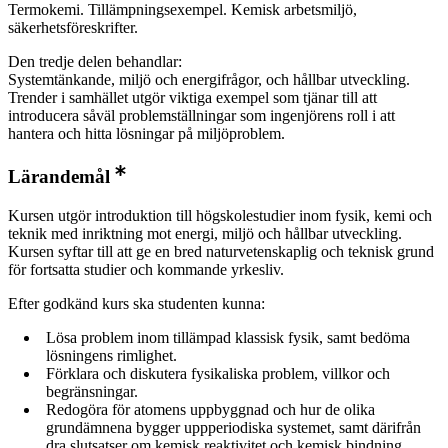
Termokemi. Tillämpningsexempel. Kemisk arbetsmiljö,
säkerhetsföreskrifter.
Den tredje delen behandlar:
Systemtänkande, miljö och energifrågor, och hållbar utveckling.
Trender i samhället utgör viktiga exempel som tjänar till att
introducera såväl problemställningar som ingenjörens roll i att
hantera och hitta lösningar på miljöproblem.
Lärandemål
Kursen utgör introduktion till högskolestudier inom fysik, kemi och
teknik med inriktning mot energi, miljö och hållbar utveckling.
Kursen syftar till att ge en bred naturvetenskaplig och teknisk grund
för fortsatta studier och kommande yrkesliv.
Efter godkänd kurs ska studenten kunna:
Lösa problem inom tillämpad klassisk fysik, samt bedöma
lösningens rimlighet.
Förklara och diskutera fysikaliska problem, villkor och
begränsningar.
Redogöra för atomens uppbyggnad och hur de olika
grundämnena bygger uppperiodiska systemet, samt därifrån
dra slutsatser om kemisk reaktivitet och kemisk bindning.