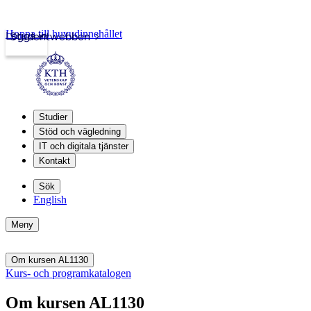
Hoppa till huvudinnehållet
Logga in
Studentwebben
Studier
Stöd och vägledning
IT och digitala tjänster
Kontakt
Sök
English
Meny
Om kursen AL1130
Kurs- och programkatalogen
Om kursen AL1130