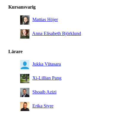
Kandidatprogram, informations- och
Kursansvarig
kommunikationsteknik, åk 3, Obligatorisk
Mattias Höjer
Anna Elisabeth Björklund
Lärare
Jukka Viitasara
Xi-Lillian Pang
Shoaib Azizi
Erika Styre