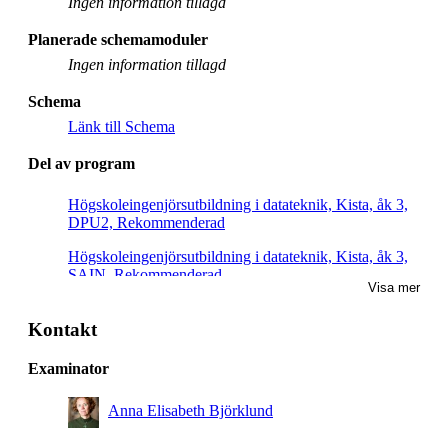
Ingen information tillagd
Planerade schemamoduler
Ingen information tillagd
Schema
Länk till Schema
Del av program
Högskoleingenjörsutbildning i datateknik, Kista, åk 3,
DPU2, Rekommenderad
Högskoleingenjörsutbildning i datateknik, Kista, åk 3,
SAIN, Rekommenderad
Visa mer
Högskoleingenjörsutbildning i elektronik och
datorteknik, åk 3, Rekommenderad
Kontakt
Civilingenjörsutbildning i informationsteknik, åk 3,
Examinator
Obligatorisk
Anna Elisabeth Björklund
Högskoleingenjörsutbildning i datateknik, åk 2,
Rekommenderad