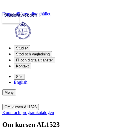
Hoppa till huvudinnehållet
Logga in
Studentwebben
Studier
Stöd och vägledning
IT och digitala tjänster
Kontakt
Sök
English
Meny
Om kursen AL1523
Kurs- och programkatalogen
Om kursen AL1523