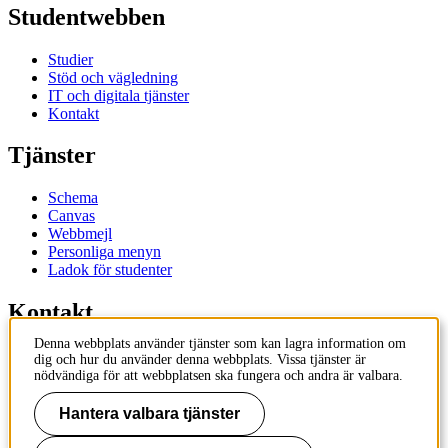
Studentwebben
Studier
Stöd och vägledning
IT och digitala tjänster
Kontakt
Tjänster
Schema
Canvas
Webbmejl
Personliga menyn
Ladok för studenter
Kontakt
Denna webbplats använder tjänster som kan lagra information om
Kontakta utbildningsprogram
dig och hur du använder denna webbplats. Vissa tjänster är
Kontakta kurs
nödvändiga för att webbplatsen ska fungera och andra är valbara.
IT-support
KTH Entré
Hantera valbara tjänster
KTH Biblioteket