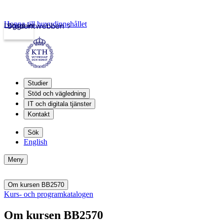
Hoppa till huvudinnehållet
Logga in
Studentwebben
Studier
Stöd och vägledning
IT och digitala tjänster
Kontakt
Sök
English
Meny
Om kursen BB2570
Kurs- och programkatalogen
Om kursen BB2570