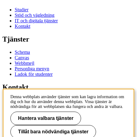
Studier
Stöd och vägledning
IT och digitala tjänster
Kontakt
Tjänster
Schema
Canvas
Webbmejl
Personliga menyn
Ladok för studenter
Kontakt
Denna webbplats använder tjänster som kan lagra information om
Kontakta utbildningsprogram
dig och hur du använder denna webbplats. Vissa tjänster är
Kontakta kurs
nödvändiga för att webbplatsen ska fungera och andra är valbara.
IT-support
KTH Entré
Hantera valbara tjänster
KTH Biblioteket
Tillåt bara nödvändiga tjänster
KTH