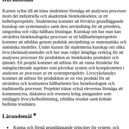
Kursen syftar till att träna studentens förmåga att analysera processer
inom det industriella och akademisk biotekniksektor, ur ett
helhetsperspektiv. Studenterna kommer att förvärva grundläggande
kunskap om systemanalys samt dess användning för att prioritera,
rangordna och välja hållbara lösningar. Kunskap om hur man kan
utvärdera bioteknologiska processer ur ett hållbarhetsperspektiv
kommer att utbildas genom praktisk användning av matematiska och
statistiska modeller. Under kursen får studenterna kunskap om olika
livscykelanalysmetoder och hur man väljer lämpliga verktyg för att
analysera processer för produktion av biotekniska produkter och
tjänster. Ett projekt kommer att utföras för att vinna förståelse för
mångfacetterade aspekter som påverkar system och komplexiteten i
analysen av processer ur ett systemperspektiv. Livscykelanalys
kommer att utföras för produktion av en viss produkt för att
utvärdera och kontrastera hållbarheten hos bioteknologisk och
traditionella processer. Projektet tränar också elevernas förmåga att
kommunicera, diskutera och resonera kring antaganden som
möjliggör livscykelbedömning, erhållna resultat samt kritiskt
bedöma resultaten.
Lärandemål
Kunna och förstå grundläggande principer för system- och